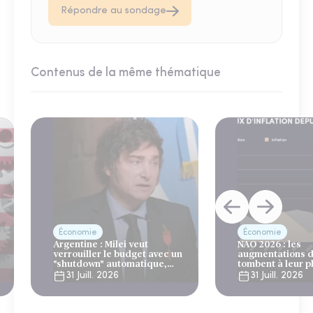
Répondre au sondage
Contenus de la même thématique
Économie
Économie
Argentine : Milei veut
NAO 2026 : les
verrouiller le budget avec un
augmentations d
"shutdown" automatique,
tombent à leur p
sous le regard bienveillant
niveau depuis 4 
31 Juill. 2026
31 Juill. 2026
du FMI