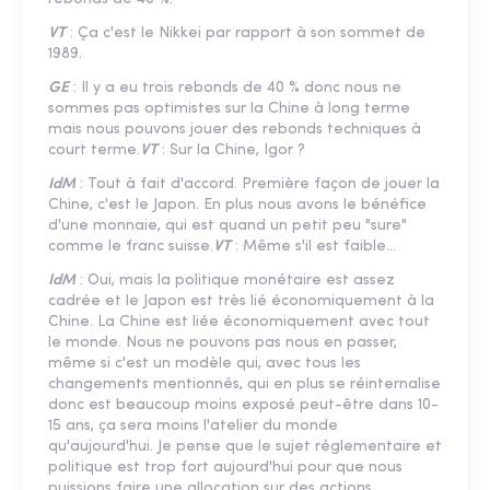
VT
: Ça c'est le Nikkei par rapport à son sommet de
1989.
GE
: Il y a eu trois rebonds de 40 % donc nous ne
sommes pas optimistes sur la Chine à long terme
mais nous pouvons jouer des rebonds techniques à
court terme.
VT
: Sur la Chine, Igor ?
IdM
: Tout à fait d'accord. Première façon de jouer la
Chine, c'est le Japon. En plus nous avons le bénéfice
d'une monnaie, qui est quand un petit peu "sure"
comme le franc suisse.
VT
: Même s'il est faible...
IdM
: Oui, mais la politique monétaire est assez
cadrée et le Japon est très lié économiquement à la
Chine. La Chine est liée économiquement avec tout
le monde. Nous ne pouvons pas nous en passer,
même si c'est un modèle qui, avec tous les
changements mentionnés, qui en plus se réinternalise
donc est beaucoup moins exposé peut-être dans 10-
15 ans, ça sera moins l'atelier du monde
qu'aujourd'hui. Je pense que le sujet réglementaire et
politique est trop fort aujourd'hui pour que nous
puissions faire une allocation sur des actions