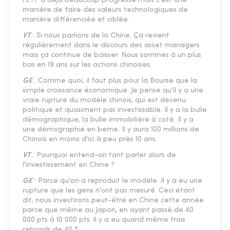
l'ETF a déjà beaucoup progressé mais c'est une
manière de faire des valeurs technologiques de
manière différenciée et ciblée.
VT
: Si nous parlions de la Chine. Ça revient
régulièrement dans le discours des asset managers
mais ça continue de baisser. Nous sommes à un plus
bas en 19 ans sur les actions chinoises.
GE
: Comme quoi, il faut plus pour la Bourse que la
simple croissance économique. Je pense qu'il y a une
vraie rupture du modèle chinois, qui est devenu
politique et quasiment pas investissable. Il y a la bulle
démographique, la bulle immobilière à coté. Il y a
une démographie en berne. Il y aura 100 millions de
Chinois en moins d'ici à peu près 10 ans.
VT
: Pourquoi entend-on tant parler alors de
l'investissement en Chine ?
GE
: Parce qu'on a reproduit le modèle. Il y a eu une
rupture que les gens n'ont pas mesuré. Ceci étant
dit, nous investirons peut-être en Chine cette année
parce que même au Japon, en ayant passé de 40
000 pts à 10 000 pts. ll y a eu quand même trois
rebonds de 40 %.