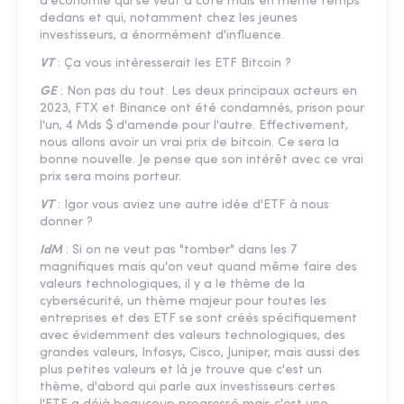
d'économie qui se veut à côté mais en même temps
dedans et qui, notamment chez les jeunes
investisseurs, a énormément d'influence.
VT
: Ça vous intéresserait les ETF Bitcoin ?
GE
: Non pas du tout. Les deux principaux acteurs en
2023, FTX et Binance ont été condamnés, prison pour
l'un, 4 Mds $ d'amende pour l'autre. Effectivement,
nous allons avoir un vrai prix de bitcoin. Ce sera la
bonne nouvelle. Je pense que son intérêt avec ce vrai
prix sera moins porteur.
VT
: Igor vous aviez une autre idée d'ETF à nous
donner ?
IdM
: Si on ne veut pas "tomber" dans les 7
magnifiques mais qu'on veut quand même faire des
valeurs technologiques, il y a le thème de la
cybersécurité, un thème majeur pour toutes les
entreprises et des ETF se sont créés spécifiquement
avec évidemment des valeurs technologiques, des
grandes valeurs, Infosys, Cisco, Juniper, mais aussi des
plus petites valeurs et là je trouve que c'est un
thème, d'abord qui parle aux investisseurs certes