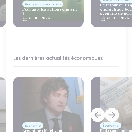
Analyses de mar
Analyses de marchés
Le retour du ris
Pourquoi les actions chutent
énergétique bou
?
scénario de nor
31 Juill. 2026
30 Juill. 2026
Les dernières actualités économiques
Économie
Économie
Argentine : Milei veut
Fed : taux incha