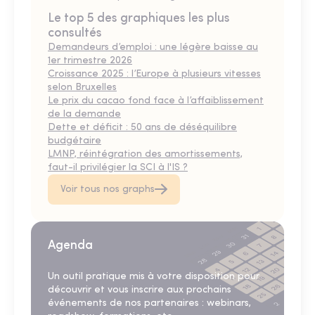
Le top 5 des graphiques les plus
consultés
Demandeurs d’emploi : une légère baisse au
1er trimestre 2026
Croissance 2025 : l’Europe à plusieurs vitesses
selon Bruxelles
Le prix du cacao fond face à l’affaiblissement
de la demande
Dette et déficit : 50 ans de déséquilibre
budgétaire
LMNP, réintégration des amortissements,
faut-il privilégier la SCI à l'IS ?
Voir tous nos graphs
Agenda
Un outil pratique mis à votre disposition pour
découvrir et vous inscrire aux prochains
événements de nos partenaires : webinars,