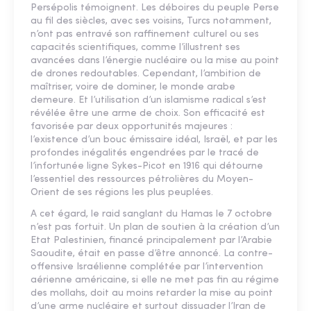
Persépolis témoignent. Les déboires du peuple Perse
au fil des siècles, avec ses voisins, Turcs notamment,
n’ont pas entravé son raffinement culturel ou ses
capacités scientifiques, comme l’illustrent ses
avancées dans l’énergie nucléaire ou la mise au point
de drones redoutables. Cependant, l’ambition de
maîtriser, voire de dominer, le monde arabe
demeure. Et l’utilisation d’un islamisme radical s’est
révélée être une arme de choix. Son efficacité est
favorisée par deux opportunités majeures :
l’existence d’un bouc émissaire idéal, Israël, et par les
profondes inégalités engendrées par le tracé de
l’infortunée ligne Sykes-Picot en 1916 qui détourne
l’essentiel des ressources pétrolières du Moyen-
Orient de ses régions les plus peuplées.
A cet égard, le raid sanglant du Hamas le 7 octobre
n’est pas fortuit. Un plan de soutien à la création d’un
Etat Palestinien, financé principalement par l’Arabie
Saoudite, était en passe d’être annoncé. La contre-
offensive Israélienne complétée par l’intervention
aérienne américaine, si elle ne met pas fin au régime
des mollahs, doit au moins retarder la mise au point
d’une arme nucléaire et surtout dissuader l’Iran de