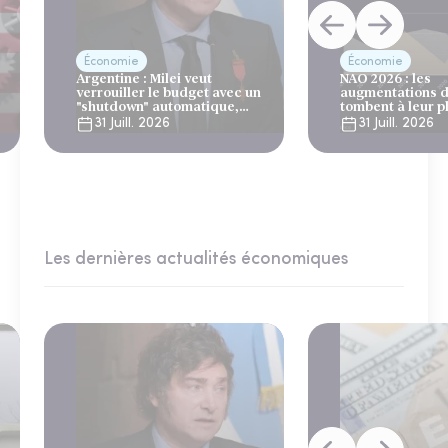
Économie
Économie
Argentine : Milei veut
NAO 2026 : les
verrouiller le budget avec un
augmentations d
"shutdown" automatique,
tombent à leur p
sous le regard bienveillant
niveau depuis 4 
31 Juill. 2026
31 Juill. 2026
du FMI
Les dernières actualités économiques