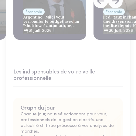
Économie
Économie
Argentine : Milei veut
Fed : taux incha
verrouiller le budget avec un
une dissension 
"shutdown" automatique,
inédite depuis 1
sous le regard bienveillant
31 Juill. 2026
30 Juill. 2026
du FMI
Les indispensables de votre veille
professionnelle
Graph du jour
Chaque jour, nous sélectionnons pour vous,
professionnels de la gestion d'actifs, une
actualité chiffrée précieuse à vos analyses de
marchés.