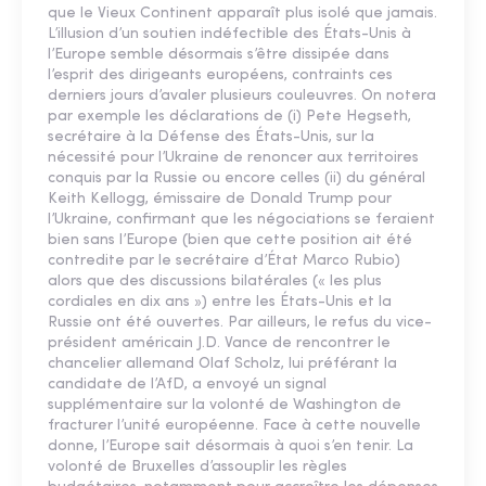
que le Vieux Continent apparaît plus isolé que jamais.
L’illusion d’un soutien indéfectible des États-Unis à
l’Europe semble désormais s’être dissipée dans
l’esprit des dirigeants européens, contraints ces
derniers jours d’avaler plusieurs couleuvres. On notera
par exemple les déclarations de (i) Pete Hegseth,
secrétaire à la Défense des États-Unis, sur la
nécessité pour l’Ukraine de renoncer aux territoires
conquis par la Russie ou encore celles (ii) du général
Keith Kellogg, émissaire de Donald Trump pour
l’Ukraine, confirmant que les négociations se feraient
bien sans l’Europe (bien que cette position ait été
contredite par le secrétaire d’État Marco Rubio)
alors que des discussions bilatérales (« les plus
cordiales en dix ans ») entre les États-Unis et la
Russie ont été ouvertes. Par ailleurs, le refus du vice-
président américain J.D. Vance de rencontrer le
chancelier allemand Olaf Scholz, lui préférant la
candidate de l’AfD, a envoyé un signal
supplémentaire sur la volonté de Washington de
fracturer l’unité européenne. Face à cette nouvelle
donne, l’Europe sait désormais à quoi s’en tenir. La
volonté de Bruxelles d’assouplir les règles