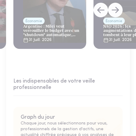
Économie
Économie
Argentine : Milei veut
NAO 2026 : les
verrouiller le budget avec un
augmentations d
"shutdown" automatique,
tombent à leur p
sous le regard bienveillant
niveau depuis 4 
31 Juill. 2026
31 Juill. 2026
du FMI
Les indispensables de votre veille
professionnelle
Graph du jour
Chaque jour, nous sélectionnons pour vous,
professionnels de la gestion d'actifs, une
actualité chiffrée précieuse à vos analyses de