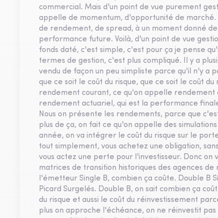
commercial. Mais d'un point de vue purement gesti
appelle de momentum, d'opportunité de marché. En 
de rendement, de spread, à un moment donné de ma
performance future. Voilà, d'un point de vue gestio
fonds daté, c'est simple, c'est pour ça je pense qu
termes de gestion, c'est plus compliqué. Il y a pl
vendu de façon un peu simpliste parce qu'il n'y a p
que ce soit le coût du risque, que ce soit le coût d
rendement courant, ce qu'on appelle rendement à
rendement actuariel, qui est la performance finale
Nous on présente les rendements, parce que c'es
plus de ça, on fait ce qu'on appelle des simulation
année, on va intégrer le coût du risque sur le portef
tout simplement, vous achetez une obligation, sans 
vous actez une perte pour l'investisseur. Donc on
matrices de transition historiques des agences de 
l'émetteur Single B, combien ça coûte. Double B Si
Picard Surgelés. Double B, on sait combien ça coût
du risque et aussi le coût du réinvestissement par
plus on approche l'échéance, on ne réinvestit pas s