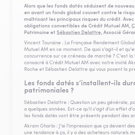
Alors que les fonds datés séduisent de nouveau
en avant un fonds global couvert contre le ris
maîtrisant les principaux risques du crédit. Ave
obligations convertibles de Crédit Mutuel AM,
C
Patrimoine et
Sébastien Delattre,
Associé Géran
Vincent Touraine : La Française Rendement Global 
Mutuel AM en ce moment. De quoi s'agit-il et qu'es
concurrence sur ce créneau de marché ? C'est la 
consacré à Crédit Mutuel AM avec notre invité Ak
Roche et Sébastien Delattre qui vous posent la pr
Les fonds datés s’installent-ils du
patrimoniales ?
Sébastien Delattre : Question un peu générale, po
a quelques années. Est-ce qu'il s'agit d'un effet d'
les fonds datés vont être présents pendant des an
Akram Gharbi : J'ai l'impression que ça devient de
une tendance à ça, il y a des acheteurs naturels ma