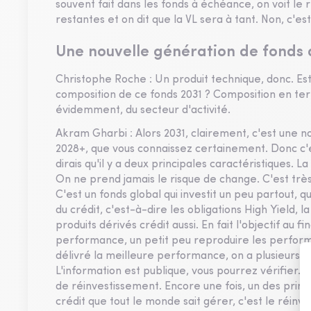
souvent fait dans les fonds à échéance, on voit l
restantes et on dit que la VL sera à tant. Non, c'e
Une nouvelle génération de fonds 
Christophe Roche : Un produit technique, donc. Est
composition de ce fonds 2031 ? Composition en ter
évidemment, du secteur d'activité.
Akram Gharbi : Alors 2031, clairement, c'est une n
2028+, que vous connaissez certainement. Donc c'e
dirais qu'il y a deux principales caractéristiques. L
On ne prend jamais le risque de change. C'est trè
C'est un fonds global qui investit un peu partout, qu
du crédit, c'est-à-dire les obligations High Yield, 
produits dérivés crédit aussi. En fait l'objectif au 
performance, un petit peu reproduire les performan
délivré la meilleure performance, on a plusieurs p
L'information est publique, vous pourrez vérifier. E
de réinvestissement. Encore une fois, un des princ
crédit que tout le monde sait gérer, c'est le réinv