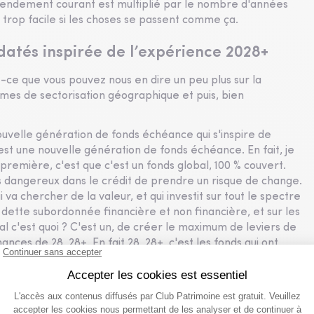
e rendement courant est multiplié par le nombre d'années
st trop facile si les choses se passent comme ça.
datés inspirée de l’expérience 2028+
-ce que vous pouvez nous en dire un peu plus sur la
mes de sectorisation géographique et puis, bien
ouvelle génération de fonds échéance qui s'inspire de
st une nouvelle génération de fonds échéance. En fait, je
a première, c'est que c'est un fonds global, 100 % couvert.
s dangereux dans le crédit de prendre un risque de change.
i va chercher de la valeur, et qui investit sur tout le spectre
la dette subordonnée financière et non financière, et sur les
final c'est quoi ? C'est un, de créer le maximum de leviers de
ces de 28, 28+. En fait 28, 28+, c'est les fonds qui ont
rix partout, en Suisse, en Allemagne, en France, etc.
t puis deux, pourquoi on fait ça ? C'est pour gérer le risque
ipaux risques sur les fonds échéance, au-delà du risque de
estissement. Et le réinvestissement, ça peut coûter très