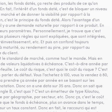
on, les fonds datés, ça reste des produits de ce qu'on
fait, l'intérêt d'un fonds daté, c'est de bloquer un niveau
rché et de donner la visibilité par rapport à la
n, c'est le principe du fonds daté. Alors l'avantage d'un
'il y a une demande naturelle par rapport à ce produit. En
usieurs paramètres. Personnellement, je trouve que c'est
as plusieurs règles qui sont expliquées, que sont intégrées,
u réinvestissement, etc. Et puis on confond toujours
 maturité, ou rendement au pire, par rapport au
 du client.
t le standard de marché, comme tout le monde. Mais en
s de valeurs liquidatives à échéance. C'est-à-dire année par
euille. Le coût du risque, c'est quoi le coût du risque ? C'est
parler du défaut. Vous l'achetez à 100, vous la vendez à 80,
 va prendre ça année par année en se basant sur les
notation. Donc on a une data sur 35 ans. Donc on sait que
ngle B, c'est quoi ? C'est un émetteur de type Kiloutou,
e par géographie, par secteur, etc. Donc ça, c'est le coût
ce que le fonds à échéance, plus on avance dans le temps,
ur un taux constant. Donc en fait, le raccourci qui est