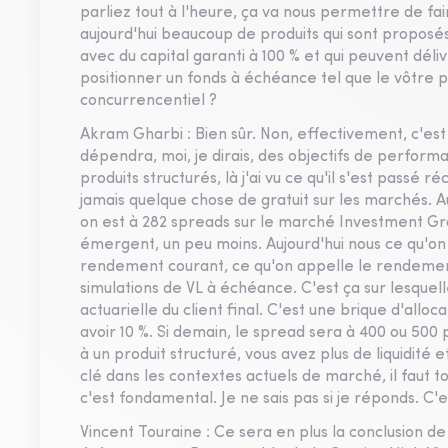
parliez tout à l'heure, ça va nous permettre de fa
aujourd'hui beaucoup de produits qui sont proposés
avec du capital garanti à 100 % et qui peuvent dé
positionner un fonds à échéance tel que le vôtre 
concurrencentiel ?
Akram Gharbi : Bien sûr. Non, effectivement, c'est
dépendra, moi, je dirais, des objectifs de performa
produits structurés, là j'ai vu ce qu'il s'est passé
jamais quelque chose de gratuit sur les marchés. Au
on est à 282 spreads sur le marché Investment G
émergent, un peu moins. Aujourd'hui nous ce qu'o
rendement courant, ce qu'on appelle le rendement
simulations de VL à échéance. C'est ça sur lesquell
actuarielle du client final. C'est une brique d'alloc
avoir 10 %. Si demain, le spread sera à 400 ou 500 
à un produit structuré, vous avez plus de liquidité e
clé dans les contextes actuels de marché, il faut t
c'est fondamental. Je ne sais pas si je réponds. C'est
Vincent Touraine : Ce sera en plus la conclusion 