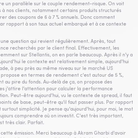
ire un parallèle sur le couple rendement-risque. On voit
 à nos clients, notamment certains produits structurés
livrer des coupons de 6 à 7 % annuels. Donc comment
par rapport à son taux actuel embarqué et à ce contexte
 une question qui revient régulièrement. Après, tout
nce recherchés par le client final. Effectivement, les
 récemment sur Stellantis, on en parle beaucoup. Après il n'y a
jourd'hui le contexte est relativement simple, aujourd'hui
rade, à peu près au même niveau sur le marché US
n propose en termes de rendement c'est autour de 5 %,
 au pire du fonds. Au-delà de ça, on propose des
es j'attire l'attention pour calculer la performance
ation. Peut-être aujourd'hui, vu le contexte de spread, il faut
points de base, peut-être qu'il faut passer plus. Par rapport
t surtout simplicité. Je pense qu'aujourd'hui, pour moi, le mot
oujours comprendre où on investit. C'est très important,
 très clair. Parfait.
de cette émission. Merci beaucoup à Akram Gharbi d'avoir