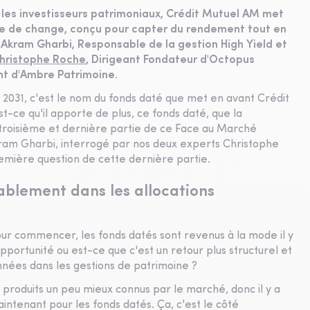
 les investisseurs patrimoniaux, Crédit Mutuel AM met
que de change, conçu pour capter du rendement tout en
c Akram Gharbi, Responsable de la gestion High Yield et
hristophe Roche
, Dirigeant Fondateur d'Octopus
t d'Ambre Patrimoine.
2031, c'est le nom du fonds daté que met en avant Crédit
t-ce qu'il apporte de plus, ce fonds daté, que la
troisième et dernière partie de ce Face au Marché
ram Gharbi, interrogé par nos deux experts Christophe
emière question de cette dernière partie.
rablement dans les allocations
ur commencer, les fonds datés sont revenus à la mode il y
opportunité ou est-ce que c'est un retour plus structurel et
nées dans les gestions de patrimoine ?
s produits un peu mieux connus par le marché, donc il y a
intenant pour les fonds datés. Ça, c'est le côté