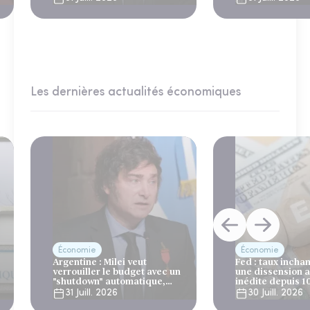
du FMI
Les dernières actualités économiques
Économie
Économie
Argentine : Milei veut
Fed : taux incha
verrouiller le budget avec un
une dissension 
"shutdown" automatique,
inédite depuis 1
sous le regard bienveillant
31 Juill. 2026
30 Juill. 2026
du FMI