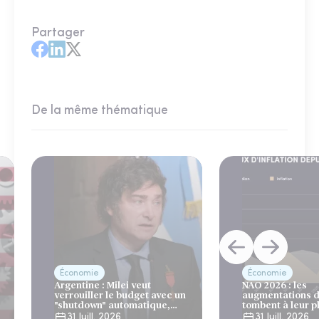
Partager
De la même thématique
Économie
Économie
Argentine : Milei veut
NAO 2026 : les
verrouiller le budget avec un
augmentations d
"shutdown" automatique,
tombent à leur p
sous le regard bienveillant
niveau depuis 4 
31 Juill. 2026
31 Juill. 2026