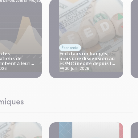
Économie
: les
Fed : taux inchangés,
tions de
mais une dissension au
ombent à leur
FOMC inédite depuis 10
niveau depuis 4
ans
 2026
30 Juill. 2026
omiques