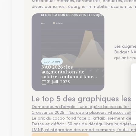
Statistiques marchés, baromètres, enquêtes, clas
divers domaines : épargne, immobilier, économie, fi
Les augmen
Budget NAO
qui antici
Économie
NAO 2026 : les
augmentations de
salaire tombent à leur
plus bas niveau depuis 4
31 Juill. 2026
ans
Le top 5 des graphiques les 
Demandeurs d’emploi : une légère baisse au 1er tr
Croissance 2025 : l’Europe à plusieurs vitesses selon
Le prix du cacao fond face à l’affaiblissement de
Dette et déficit : 50 ans de déséquilibre budgétair
LMNP, réintégration des amortissements, faut-il privi