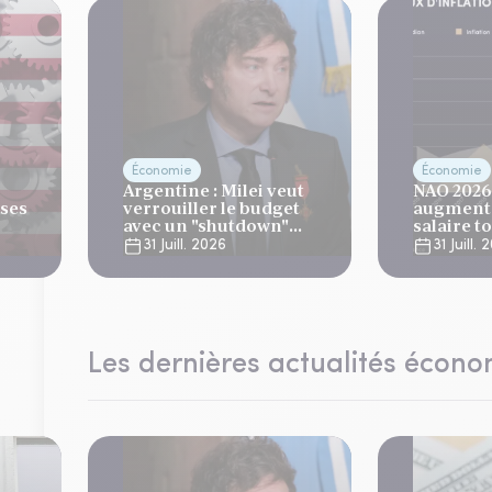
Économie
Économie
Argentine : Milei veut
NAO 2026 
ises
verrouiller le budget
augmenta
avec un "shutdown"
salaire t
automatique, sous le
plus bas 
31 Juill. 2026
31 Juill.
regard bienveillant du
ans
FMI
Les dernières actualités écon