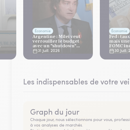
Économie
Économie
Argentine : Milei veut
Fed : tau
verrouiller le budget
mais une
avec un "shutdown"
FOMC iné
automatique, sous le
ans
31 Juill. 2026
30 Juill.
regard bienveillant du
FMI
Les indispensables de votre vei
Graph du jour
Chaque jour, nous sélectionnons pour vous, professio
à vos analyses de marchés.