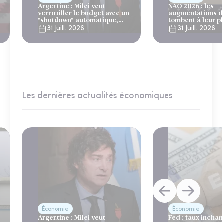
Argentine : Milei veut
NAO 2026 : les
verrouiller le budget avec un
augmentations d
"shutdown" automatique,
tombent à leur p
sous le regard bienveillant
niveau depuis 4 
31 Juill. 2026
31 Juill. 2026
du FMI
Les dernières actualités économiques
Économie
Économie
Argentine : Milei veut
Fed : taux incha