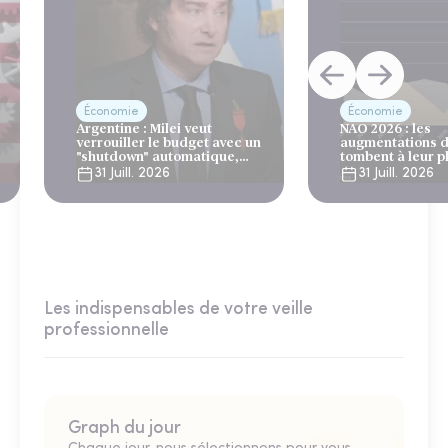
Économie
Économie
Argentine : Milei veut
NAO 2026 : les
verrouiller le budget avec un
augmentations d
"shutdown" automatique,
tombent à leur p
sous le regard bienveillant
niveau depuis 4 
31 Juill. 2026
31 Juill. 2026
du FMI
Les indispensables de votre veille
professionnelle
Graph du jour