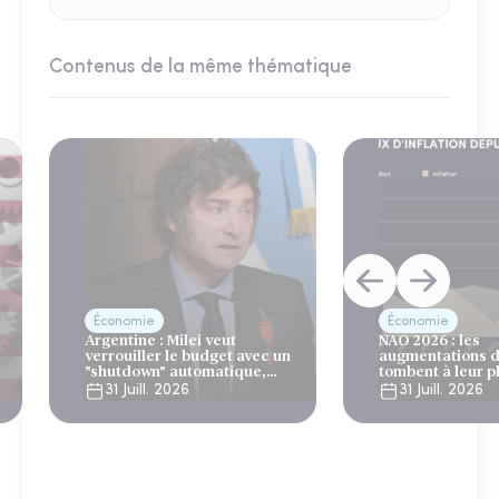
Contenus de la même thématique
Économie
Économie
Argentine : Milei veut
NAO 2026 : les
verrouiller le budget avec un
augmentations d
"shutdown" automatique,
tombent à leur p
sous le regard bienveillant
niveau depuis 4 
31 Juill. 2026
31 Juill. 2026
du FMI