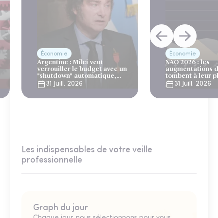
Économie
Économie
Argentine : Milei veut
NAO 2026 : les
verrouiller le budget avec un
augmentations d
"shutdown" automatique,
tombent à leur p
sous le regard bienveillant
niveau depuis 4 
31 Juill. 2026
31 Juill. 2026
du FMI
Les indispensables de votre veille
professionnelle
Graph du jour
Chaque jour, nous sélectionnons pour vous,