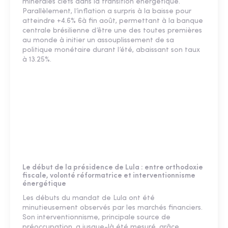
minérales clefs dans la transition énergétique.
Parallèlement, l’inflation a surpris à la baisse pour
atteindre +4.6% 6à fin août, permettant à la banque
centrale brésilienne d’être une des toutes premières
au monde à initier un assouplissement de sa
politique monétaire durant l’été, abaissant son taux
à 13.25%.
Le début de la présidence de Lula : entre orthodoxie
fiscale, volonté réformatrice et interventionnisme
énergétique
Les débuts du mandat de Lula ont été
minutieusement observés par les marchés financiers.
Son interventionnisme, principale source de
préoccupation, a jusque-là été mesuré, grâce