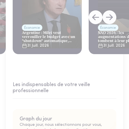
Économie
Économie
Argentine : Milei veut
NAO 2026 : les
verrouiller le budget avec un
augmentations d
"shutdown" automatique,
tombent à leur p
sous le regard bienveillant
niveau depuis 4 
31 Juill. 2026
31 Juill. 2026
du FMI
Les indispensables de votre veille
professionnelle
Graph du jour
Chaque jour, nous sélectionnons pour vous,