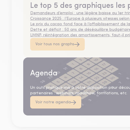
Le top 5 des graphiques les 
Demandeurs d’emploi : une légère baisse au 1er tr
Croissance 2025 : l’Europe à plusieurs vitesses selon
Le prix du cacao fond face à l’affaiblissement de
Dette et déficit : 50 ans de déséquilibre budgétair
LMNP, réintégration des amortissements, faut-il privi
Voir tous nos graphs
Agenda
Un outil pratique mis à votre disposition pour déco
partenaires : webinars, roadshow, formations, etc.
Voir notre agenda