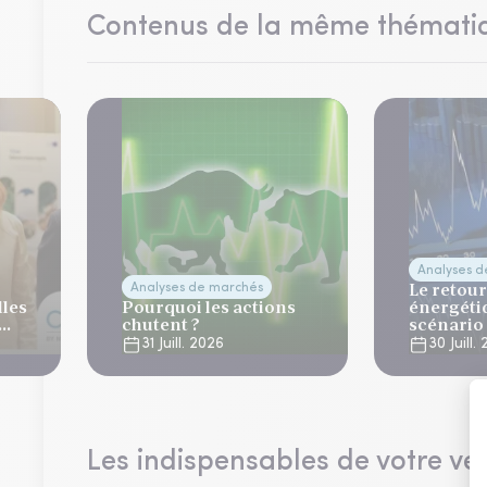
Contenus de la même thémati
Analyses 
Le retour
Analyses de marchés
lles
Pourquoi les actions
énergéti
chutent ?
scénario
normalis
31 Juill. 2026
30 Juill.
Les indispensables de votre vei