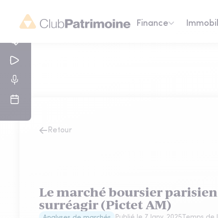
Finance
Immobil
Retour
Le marché boursier parisien
surréagir (Pictet AM)
Publié le
7 Janv. 2025
Temps de l
Analyses de marchés