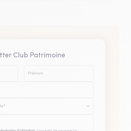
tter Club Patrimoine
le*
générales d'utilisation
, j'accepte de recevoir la