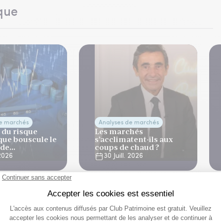
que
de marchés
Analyses de marchés
 du risque
Les marchés
que bouscule le
s’acclimatent-ils aux
 de
coups de chaud ?
ation
 2026
30 Juill. 2026
lle professionnelle