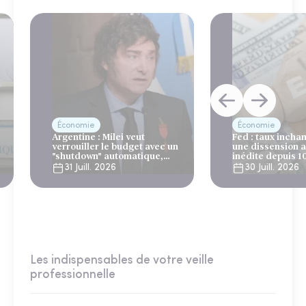
Économie
Économie
Argentine : Milei veut
Fed : taux incha
verrouiller le budget avec un
une dissension 
"shutdown" automatique,
inédite depuis 1
sous le regard bienveillant
31 Juill. 2026
30 Juill. 2026
du FMI
Les indispensables de votre veille
professionnelle