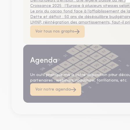
Demandeurs d’emploi : une légère baisse au 1er tr
Croissance 2025 : l’Europe à plusieurs vitesses selon
Le prix du cacao fond face à l’affaiblissement de
Dette et déficit : 50 ans de déséquilibre budgétair
LMNP, réintégration des amortissements, faut-il privi
Voir tous nos graphs
Agenda
Un outil pratique mis à votre disposition pour déco
partenaires : webinars, roadshow, formations, etc.
Voir notre agenda