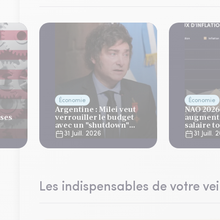
Économie
Économie
Argentine : Milei veut
NAO 2026 
ises
verrouiller le budget
augmenta
avec un "shutdown"
salaire t
automatique, sous le
plus bas 
31 Juill. 2026
31 Juill.
regard bienveillant du
ans
FMI
Les indispensables de votre vei