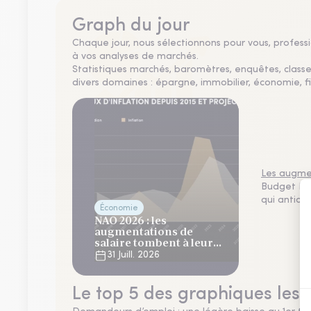
Graph du jour
Chaque jour, nous sélectionnons pour vous, professio
à vos analyses de marchés.
Statistiques marchés, baromètres, enquêtes, clas
divers domaines : épargne, immobilier, économie, fi
Les augmen
Budget NAO
qui antici
Économie
NAO 2026 : les
augmentations de
salaire tombent à leur
plus bas niveau depuis 4
31 Juill. 2026
ans
Le top 5 des graphiques les 