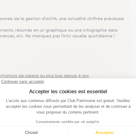
nnels de la gestion d'actifs, une actualité chiffrée précieuse
sements, résumés en un graphique ou une infographie dans
nances, etc. Ne manquez pas l'info visuelle quotidienne !
tations de salaire au plus bas depuis 4 ans
 2026 à 2%, un plus bas depuis 2021 selon Mercer France,
pe un rebond à 2,5% pour les négociations 2027.
plus consultés