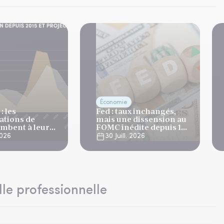
Économie
: les
Fed : taux inchangés,
tions de
mais une dissension au
ombent à leur
FOMC inédite depuis 10
niveau depuis 4
ans
 2026
30 Juill. 2026
lle professionnelle