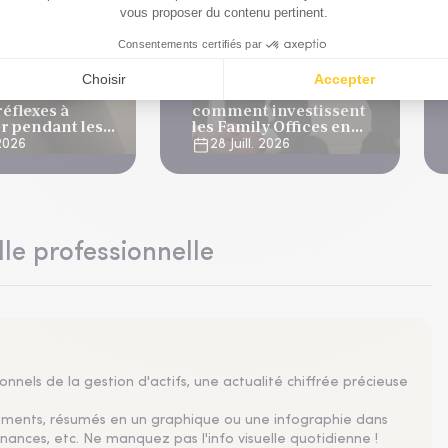
du patrimoine
Actualités du patrimoine
financières :
Baromètre AFFO-EY :
réflexes à
comment investissent
r pendant les
les Family Offices en
s
2026 ?
 2026
28 Juill. 2026
lle professionnelle
nnels de la gestion d'actifs, une actualité chiffrée précieuse
sements, résumés en un graphique ou une infographie dans
nances, etc. Ne manquez pas l'info visuelle quotidienne !