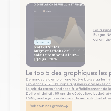
Les augmen
Budget NAO
qui antici
Économie
NAO 2026 : les
augmentations de
salaire tombent à leur
plus bas niveau depuis 4
31 Juill. 2026
ans
Le top 5 des graphiques les 
Demandeurs d’emploi : une légère baisse au 1er tr
Croissance 2025 : l’Europe à plusieurs vitesses selon
Le prix du cacao fond face à l’affaiblissement de
Dette et déficit : 50 ans de déséquilibre budgétair
LMNP, réintégration des amortissements, faut-il privi
Voir tous nos graphs