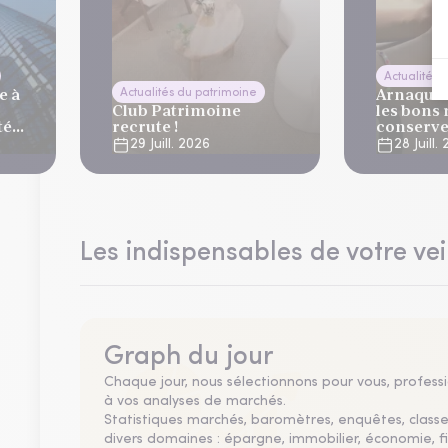
Actualités 
e à
Arnaques 
Actualités du patrimoine
Club Patrimoine
les bons 
té
recrute !
conserve
vacance
29 Juill. 2026
28 Juill.
lier
Les indispensables de votre vei
Graph du jour
Chaque jour, nous sélectionnons pour vous, professio
à vos analyses de marchés.
Statistiques marchés, baromètres, enquêtes, clas
divers domaines : épargne, immobilier, économie, fi