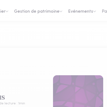
ier
Gestion de patrimoine
Evénements
Pa
IS
e lecture :
1
min