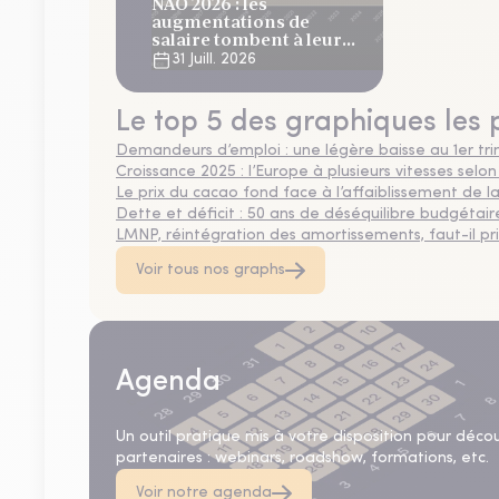
NAO 2026 : les
augmentations de
salaire tombent à leur
plus bas niveau depuis 4
31 Juill. 2026
ans
Le top 5 des graphiques les 
Demandeurs d’emploi : une légère baisse au 1er tr
Croissance 2025 : l’Europe à plusieurs vitesses selon
Le prix du cacao fond face à l’affaiblissement de
Dette et déficit : 50 ans de déséquilibre budgétair
LMNP, réintégration des amortissements, faut-il privi
Voir tous nos graphs
Agenda
Un outil pratique mis à votre disposition pour déco
partenaires : webinars, roadshow, formations, etc.
Voir notre agenda