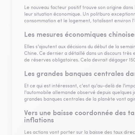
Le nouveau facteur positif trouve son origine dans 
leur situation économique. Un politburo exceptionn
consommation et le logement, totalisant environ l'é
Les mesures économiques chinoises
Elles s'ajoutent aux décisions du début de la sema
Chine. Ce dernier a détaillé dans un discours très
de réserves obligatoires. Cela devrait dégager 150 m
Les grandes banques centrales d
Et ce qui est intéressant, c'est qu'au-delà de l'im
l'automobile allemande observé depuis quelques jou
grandes banques centrales de la planète vont ag
Vers une baisse coordonnée des ta
inflations
Les actions vont porter sur la baisse des taux dire