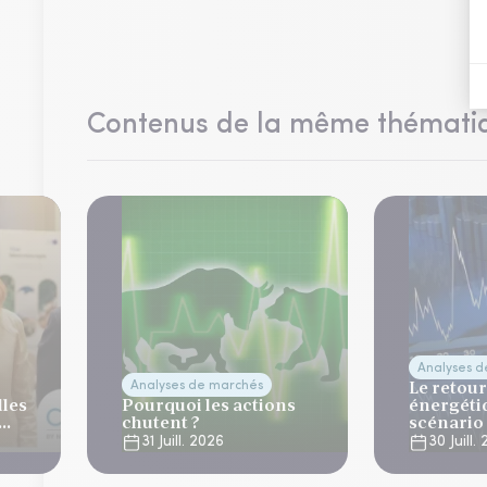
Contenus de la même thémati
Analyses 
Le retour
Analyses de marchés
lles
Pourquoi les actions
énergéti
chutent ?
scénario
normalis
31 Juill. 2026
30 Juill.