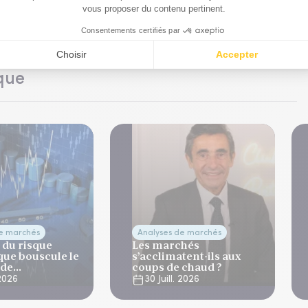
que
de marchés
Analyses de marchés
 du risque
Les marchés
que bouscule le
s’acclimatent-ils aux
 de
coups de chaud ?
ation
 2026
30 Juill. 2026