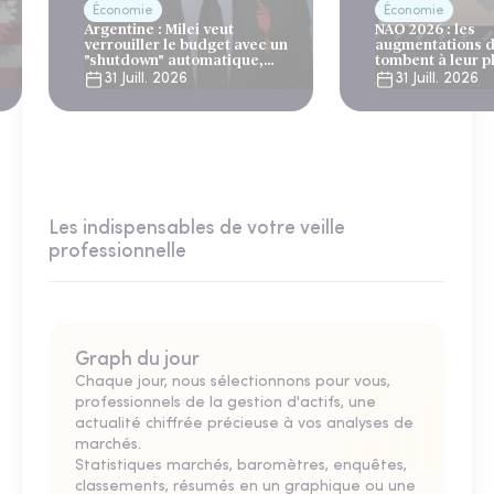
Économie
Économie
Argentine : Milei veut
NAO 2026 : les
verrouiller le budget avec un
augmentations d
"shutdown" automatique,
tombent à leur p
sous le regard bienveillant
niveau depuis 4 
31 Juill. 2026
31 Juill. 2026
du FMI
Les indispensables de votre veille
professionnelle
Graph du jour
Chaque jour, nous sélectionnons pour vous,
professionnels de la gestion d'actifs, une
actualité chiffrée précieuse à vos analyses de
marchés.
Statistiques marchés, baromètres, enquêtes,
classements, résumés en un graphique ou une