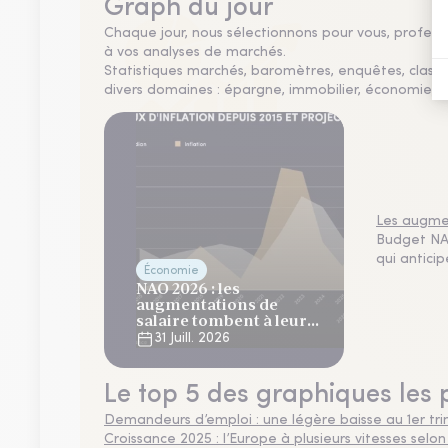
Graph du jour
Chaque jour, nous sélectionnons pour vous, professio
à vos analyses de marchés.
Statistiques marchés, baromètres, enquêtes, clas
divers domaines : épargne, immobilier, économie, fi
Les augmen
Budget NAO
qui antici
Économie
NAO 2026 : les
augmentations de
salaire tombent à leur
plus bas niveau depuis 4
31 Juill. 2026
ans
Le top 5 des graphiques les 
Demandeurs d’emploi : une légère baisse au 1er tr
Croissance 2025 : l’Europe à plusieurs vitesses selon