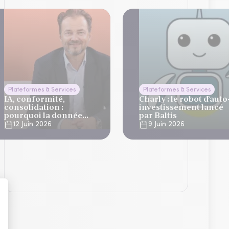
Plateformes & Services
Plateformes & Services
IA, conformité,
Charly : le robot d’auto
consolidation :
investissement lancé
pourquoi la donnée
par Baltis
devient l’actif
12 Juin 2026
9 Juin 2026
stratégique des CGP