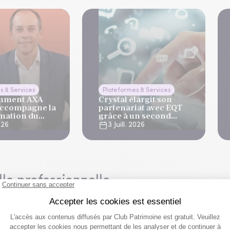
s & Services
Plateformes & Services
omment AXA
Crystal élargit son
ccompagne la
partenariat avec EQT
mation du
grâce à un second
fonds ELTIF
2026
3 Juill. 2026
lle professionnelle