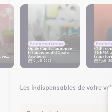
Plateformes & Services
Plateforme
Opale Capital annonce
CGP : c
le lancement d’Opale
THEMA a
ivée
Academy
transfor
métier
10 Juill. 2026
7 Juill. 
que
Les indispensables de votre vei