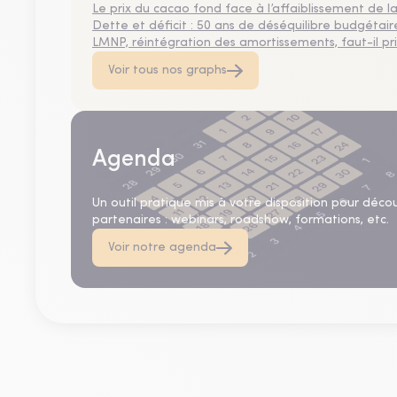
Le prix du cacao fond face à l’affaiblissement de
Dette et déficit : 50 ans de déséquilibre budgétair
LMNP, réintégration des amortissements, faut-il privi
Voir tous nos graphs
Agenda
Un outil pratique mis à votre disposition pour déco
partenaires : webinars, roadshow, formations, etc.
Voir notre agenda