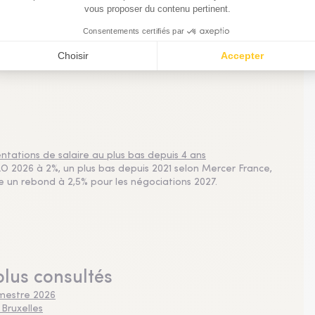
nnels de la gestion d'actifs, une actualité chiffrée précieuse
sements, résumés en un graphique ou une infographie dans
nances, etc. Ne manquez pas l'info visuelle quotidienne !
tations de salaire au plus bas depuis 4 ans
 2026 à 2%, un plus bas depuis 2021 selon Mercer France,
pe un rebond à 2,5% pour les négociations 2027.
plus consultés
imestre 2026
 Bruxelles