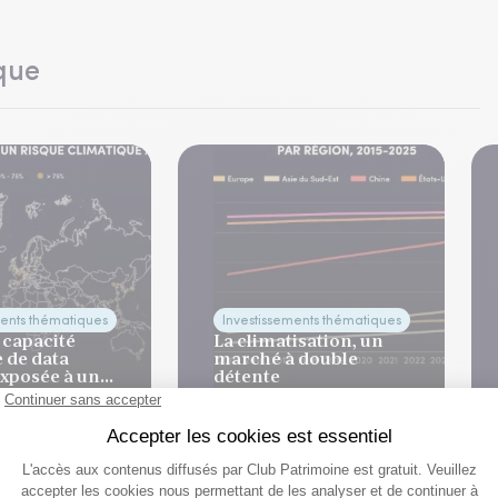
que
ments thématiques
Investissements thématiques
 capacité
La climatisation, un
 de data
marché à double
exposée à un
détente
imatique aigu
 2026
29 Juill. 2026