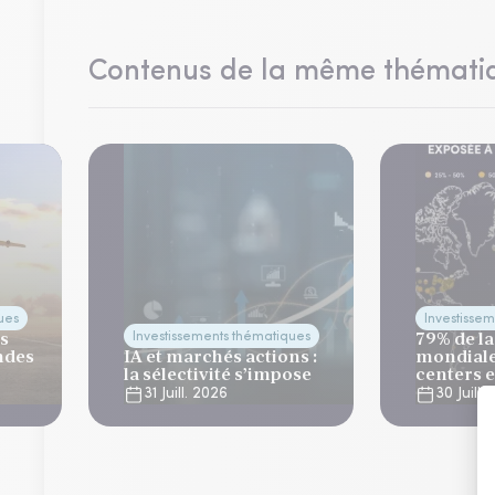
Contenus de la même thémati
ues
Investisse
es
79% de la
Investissements thématiques
ndes
IA et marchés actions :
mondiale
la sélectivité s’impose
centers 
risque cl
31 Juill. 2026
30 Juill.