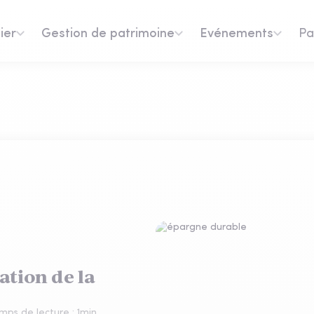
ier
Gestion de patrimoine
Evénements
Pa
ation de la
mps de lecture :
1
min