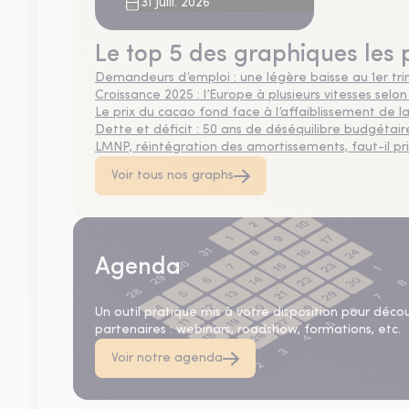
plus bas niveau depuis 4
31 Juill. 2026
ans
Le top 5 des graphiques les 
Demandeurs d’emploi : une légère baisse au 1er tr
Croissance 2025 : l’Europe à plusieurs vitesses selon
Le prix du cacao fond face à l’affaiblissement de
Dette et déficit : 50 ans de déséquilibre budgétair
LMNP, réintégration des amortissements, faut-il privi
Voir tous nos graphs
Agenda
Un outil pratique mis à votre disposition pour déco
partenaires : webinars, roadshow, formations, etc.
Voir notre agenda