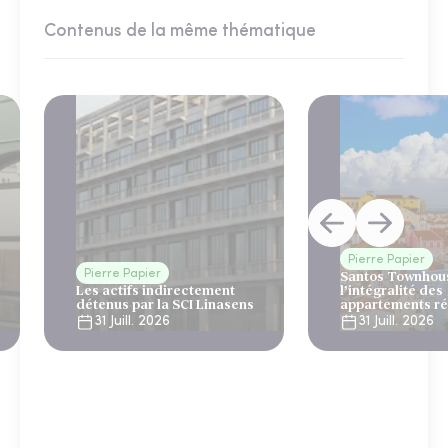
Contenus de la même thématique
Pierre Papier
Pierre Papier
Santos Townhous
Les actifs indirectement
l’intégralité des
détenus par la SCI Linasens
appartements ré
Lisbonne
31 Juill. 2026
31 Juill. 2026