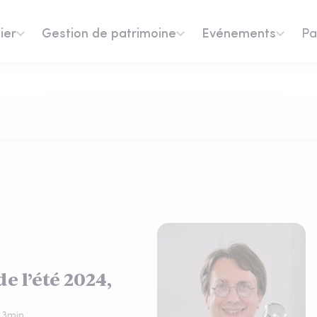
ier
Gestion de patrimoine
Evénements
Pa
de l’été 2024,
:
3
min