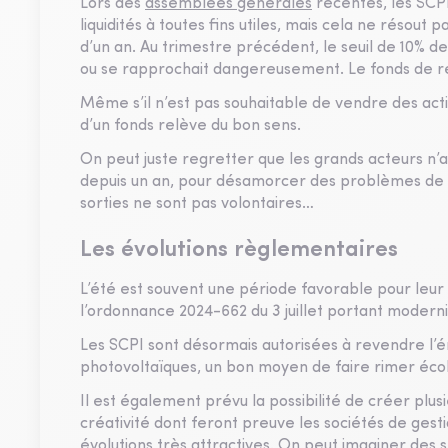
Lors des
assemblées générales
récentes, les SCPI
liquidités à toutes fins utiles, mais cela ne résou
d’un an. Au trimestre précédent, le seuil de 10% de
ou se rapprochait dangereusement. Le fonds de
Même s’il n’est pas souhaitable de vendre des actif
d’un fonds relève du bon sens.
On peut juste regretter que les grands acteurs n’a
depuis un an, pour désamorcer des problèmes de bl
sorties ne sont pas volontaires…
Les évolutions règlementaires
L’été est souvent une période favorable pour leur
l’ordonnance 2024-662 du 3 juillet portant moderni
Les SCPI sont désormais autorisées à revendre l’
photovoltaïques, un bon moyen de faire rimer éco
Il est également prévu la possibilité de créer plu
créativité dont feront preuve les sociétés de gest
évolutions très attractives. On peut imaginer des 