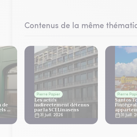
Contenus de la même thémati
Pierre Papier
Pierre Pap
Les actifs
Santos T
n de
indirectement détenus
l’intégral
ls 4
par la SCI Linasens
appartem
à Lisbon
31 Juill. 2026
31 Juill.