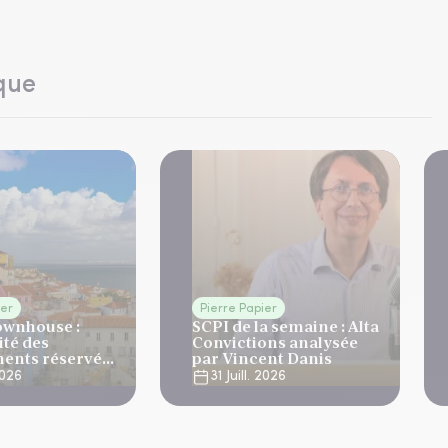
que
ier
Pierre Papier
ownhouse :
SCPI de la semaine : Alta
ité des
Convictions analysée
ents réservés
par Vincent Danis
ne
 2026
31 Juill. 2026