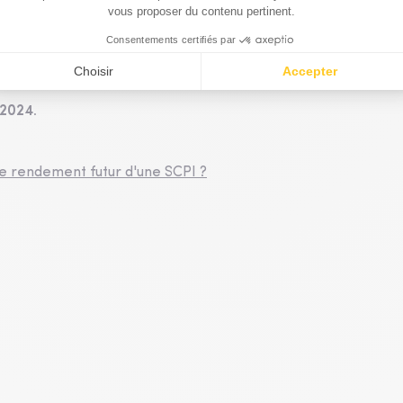
ux
fonds
seront amorcés et configurés ainsi que la
s aux ambitions affichées.
 qui roulent !
 2024.
le rendement futur d'une SCPI ?