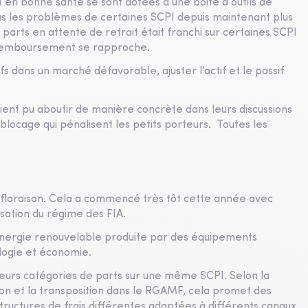
 en bonne santé se sont dotées d’une boite à outils de
t pas les problèmes de certaines SCPI depuis maintenant plus
 parts en attente de retrait était franchi sur certaines SCPI
 remboursement se rapproche.
s dans un marché défavorable, ajuster l’actif et le passif
ient pu aboutir de manière concrète dans leurs discussions
ocage qui pénalisent les petits porteurs. Toutes les
 floraison. Cela a commencé très tôt cette année avec
sation du régime des FIA.
énergie renouvelable produite par des équipements
logie et économie.
sieurs catégories de parts sur une même SCPI. Selon la
ion et la transposition dans le RGAMF, cela promet des
structures de frais différentes adaptées à différents canaux