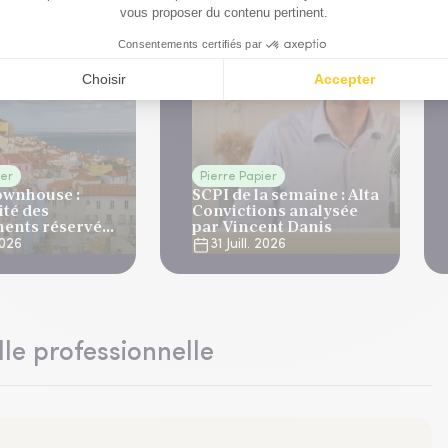
ier
Pierre Papier
ownhouse :
SCPI de la semaine : Alta
ité des
Convictions analysée
ents réservés
par Vincent Danis
ne
 2026
31 Juill. 2026
lle professionnelle