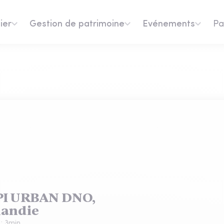
ier
Gestion de patrimoine
Evénements
Pa
PI URBAN DNO,
mandie
 :
3
min