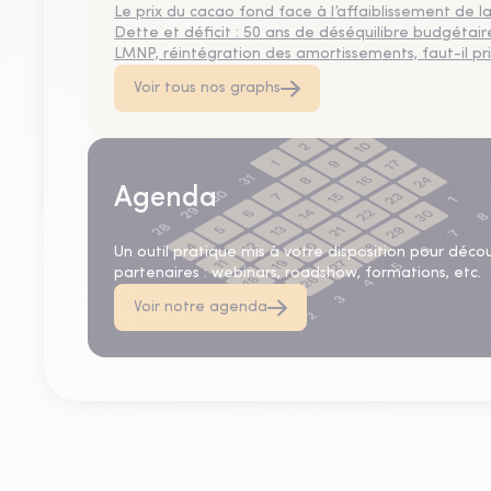
Le prix du cacao fond face à l’affaiblissement de
Dette et déficit : 50 ans de déséquilibre budgétair
LMNP, réintégration des amortissements, faut-il privi
Voir tous nos graphs
Agenda
Un outil pratique mis à votre disposition pour déco
partenaires : webinars, roadshow, formations, etc.
Voir notre agenda