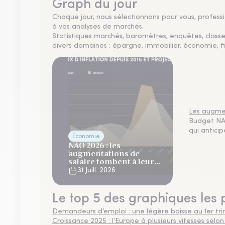
Graph du jour
Chaque jour, nous sélectionnons pour vous, professio
à vos analyses de marchés.
Statistiques marchés, baromètres, enquêtes, clas
divers domaines : épargne, immobilier, économie, fi
Les augmen
Budget NAO
qui antici
Économie
NAO 2026 : les
augmentations de
salaire tombent à leur
plus bas niveau depuis 4
31 Juill. 2026
ans
Le top 5 des graphiques les 
Demandeurs d’emploi : une légère baisse au 1er tr
Croissance 2025 : l’Europe à plusieurs vitesses selon