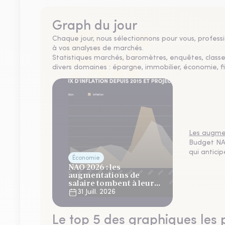
Graph du jour
Chaque jour, nous sélectionnons pour vous, professio
à vos analyses de marchés.
Statistiques marchés, baromètres, enquêtes, clas
divers domaines : épargne, immobilier, économie, fi
Les augmen
Budget NAO
qui antici
Économie
NAO 2026 : les
augmentations de
salaire tombent à leur
plus bas niveau depuis 4
31 Juill. 2026
ans
Le top 5 des graphiques les 