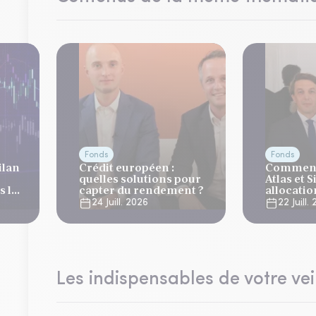
Fonds
Fonds
ilan
Crédit européen :
Comment
quelles solutions pour
Atlas et 
 la
capter du rendement ?
allocati
es
?
24 Juill. 2026
22 Juill.
Les indispensables de votre vei