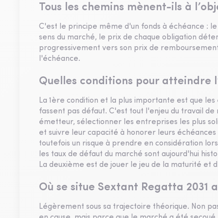
Tous les chemins mènent-ils à l’obj
C'est le principe même d'un fonds à échéance : l
sens du marché, le prix de chaque obligation déte
progressivement vers son prix de remboursement, 
l'échéance.
Quelles conditions pour atteindre l’
La 1ère condition et la plus importante est que le
fassent pas défaut. C'est tout l'enjeu du travail 
émetteur, sélectionner les entreprises les plus sol
et suivre leur capacité à honorer leurs échéance
toutefois un risque à prendre en considération lor
les taux de défaut du marché sont aujourd'hui hist
La deuxième est de jouer le jeu de la maturité et d
Où se situe Sextant Regatta 2031 a
Légèrement sous sa trajectoire théorique. Non pas 
en cause, mais parce que le marché a été secoué p