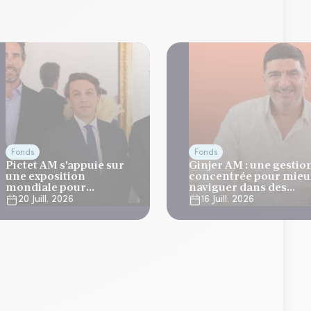
Fonds
Fonds
Pictet AM s'appuie sur
Ginjer AM : une gestio
une exposition
concentrée pour mieu
mondiale pour
naviguer dans des
développer ses
marchés volatils
20 Juill. 2026
16 Juill. 2026
stratégies long/short