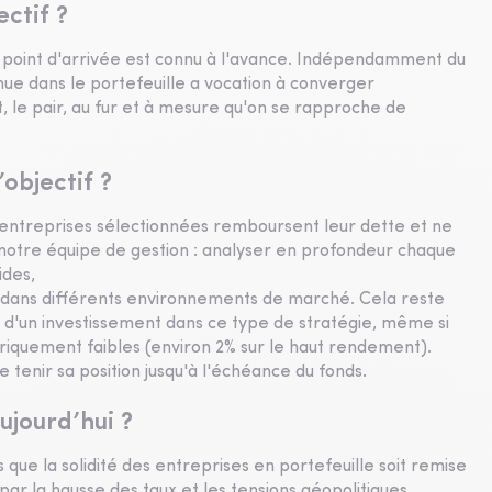
ectif ?
e point d'arrivée est connu à l'avance. Indépendamment du
nue dans le portefeuille a vocation à converger
le pair, au fur et à mesure qu'on se rapproche de
objectif ?
s entreprises sélectionnées remboursent leur dette et ne
de notre équipe de gestion : analyser en profondeur chaque
ides,
s dans différents environnements de marché. Cela reste
s d'un investissement dans ce type de stratégie, même si
oriquement faibles (environ 2% sur le haut rendement).
e tenir sa position jusqu'à l'échéance du fonds.
ujourd’hui ?
que la solidité des entreprises en portefeuille soit remise
ar la hausse des taux et les tensions géopolitiques