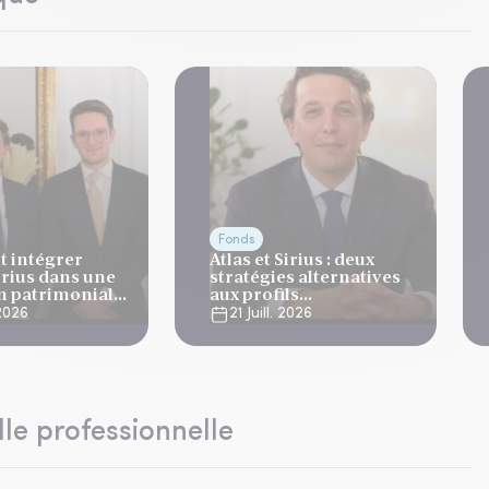
Fonds
 intégrer
Atlas et Sirius : deux
Sirius dans une
stratégies alternatives
on patrimoniale
aux profils
complémentaires
 2026
21 Juill. 2026
lle professionnelle