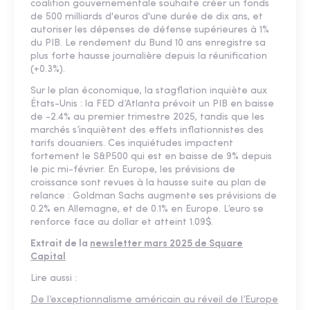
coalition gouvernementale souhaite créer un fonds
de 500 milliards d'euros d'une durée de dix ans, et
autoriser les dépenses de défense supérieures à 1%
du PIB. Le rendement du Bund 10 ans enregistre sa
plus forte hausse journalière depuis la réunification
(+0.3%).
Sur le plan économique, la stagflation inquiète aux
États-Unis : la FED d’Atlanta prévoit un PIB en baisse
de -2.4% au premier trimestre 2025, tandis que les
marchés s’inquiètent des effets inflationnistes des
tarifs douaniers. Ces inquiétudes impactent
fortement le S&P500 qui est en baisse de 9% depuis
le pic mi-février. En Europe, les prévisions de
croissance sont revues à la hausse suite au plan de
relance : Goldman Sachs augmente ses prévisions de
0.2% en Allemagne, et de 0.1% en Europe. L’euro se
renforce face au dollar et atteint 1.09$.
Extrait de la
newsletter mars 2025 de Square
Capital
Lire aussi :
De l’exceptionnalisme américain au réveil de l’Europe