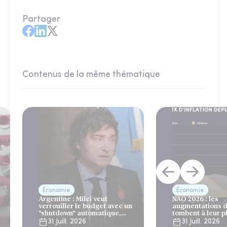
Partager
Contenus de la même thématique
Économie
Économie
Argentine : Milei veut
NAO 2026 : les
verrouiller le budget avec un
augmentations d
"shutdown" automatique,
tombent à leur p
sous le regard bienveillant
niveau depuis 4 
31 Juill. 2026
31 Juill. 2026