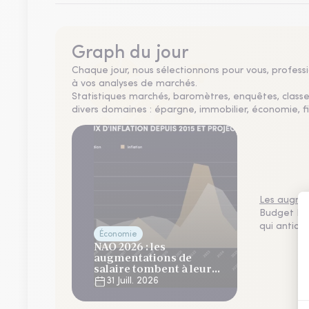
Graph du jour
Chaque jour, nous sélectionnons pour vous, professio
à vos analyses de marchés.
Statistiques marchés, baromètres, enquêtes, clas
divers domaines : épargne, immobilier, économie, fi
Les augmen
Budget NAO
qui antici
Économie
NAO 2026 : les
augmentations de
salaire tombent à leur
plus bas niveau depuis 4
31 Juill. 2026
ans