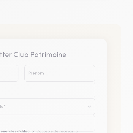
tter Club Patrimoine
le*
générales d'utilisation
, j'accepte de recevoir la