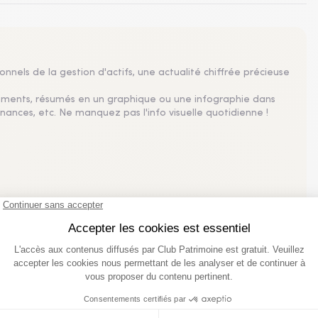
nnels de la gestion d'actifs, une actualité chiffrée précieuse
sements, résumés en un graphique ou une infographie dans
nances, etc. Ne manquez pas l'info visuelle quotidienne !
tations de salaire au plus bas depuis 4 ans
 2026 à 2%, un plus bas depuis 2021 selon Mercer France,
pe un rebond à 2,5% pour les négociations 2027.