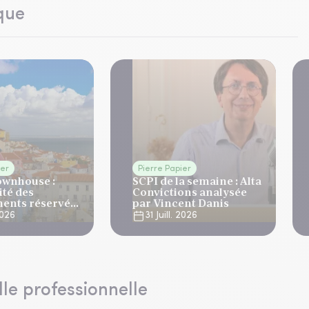
que
ier
Pierre Papier
ownhouse :
SCPI de la semaine : Alta
ité des
Convictions analysée
ents réservés
par Vincent Danis
ne
 2026
31 Juill. 2026
lle professionnelle