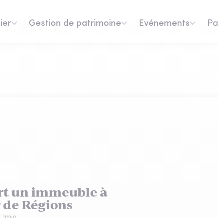
ier
Gestion de patrimoine
Evénements
Pa
rt un immeuble à
 de Régions
:
1
min