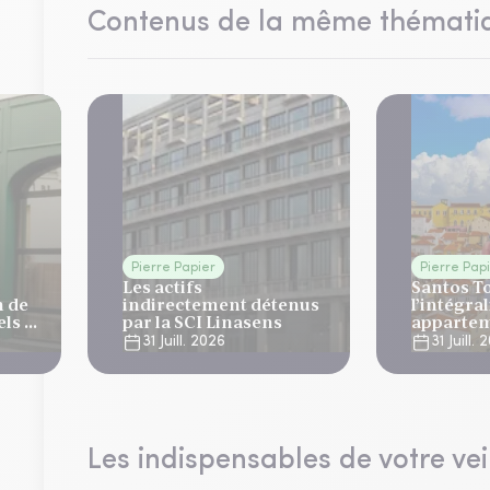
Contenus de la même thémati
Pierre Papier
Pierre Pap
Les actifs
Santos T
n de
indirectement détenus
l’intégral
ls 4
par la SCI Linasens
appartem
à Lisbon
31 Juill. 2026
31 Juill.
Les indispensables de votre vei