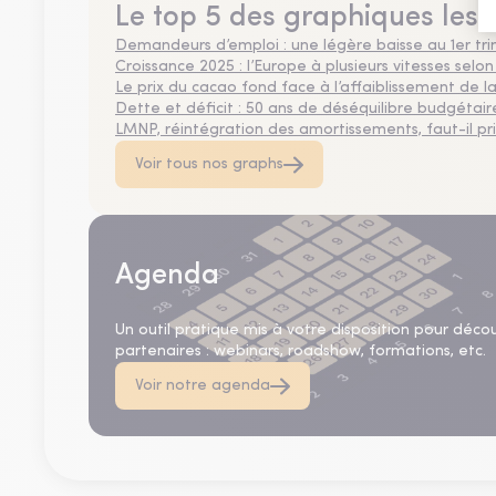
Le top 5 des graphiques les 
Demandeurs d’emploi : une légère baisse au 1er tr
Croissance 2025 : l’Europe à plusieurs vitesses selon
Le prix du cacao fond face à l’affaiblissement de
Dette et déficit : 50 ans de déséquilibre budgétair
LMNP, réintégration des amortissements, faut-il privi
Voir tous nos graphs
Agenda
Un outil pratique mis à votre disposition pour déco
partenaires : webinars, roadshow, formations, etc.
Voir notre agenda