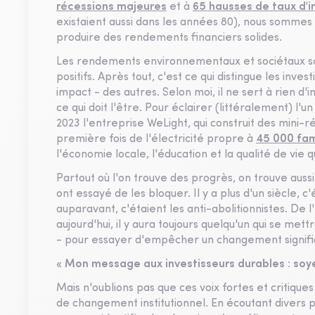
récessions majeures
et à
65 hausses de taux d'i
existaient aussi dans les années 80), nous sommes 
produire des rendements financiers solides.
Les rendements environnementaux et sociétaux son
positifs. Après tout, c'est ce qui distingue les inves
impact - des autres. Selon moi, il ne sert à rien d'i
ce qui doit l'être. Pour éclairer (littéralement) l
2023 l'entreprise WeLight, qui construit des mini-
première fois de l'électricité propre à
45 000 fam
l'économie locale, l'éducation et la qualité de vie qu'i
Partout où l'on trouve des progrès, on trouve aussi 
ont essayé de les bloquer. Il y a plus d'un siècle, 
auparavant, c'étaient les anti-abolitionnistes. De l
aujourd'hui, il y aura toujours quelqu'un qui se 
- pour essayer d'empêcher un changement signific
« Mon message aux investisseurs durables : soy
Mais n'oublions pas que ces voix fortes et critiques
de changement institutionnel. En écoutant divers p