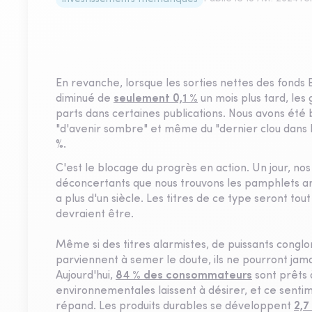
En revanche, lorsque les sorties nettes des fond
diminué de
seulement 0,1 %
un mois plus tard, les
parts dans certaines publications. Nous avons été
"d'avenir sombre" et même du "dernier clou dans le
%.
C'est le blocage du progrès en action. Un jour, nos
déconcertants que nous trouvons les pamphlets ar
a plus d'un siècle. Les titres de ce type seront tou
devraient être.
Même si des titres alarmistes, de puissants conglo
parviennent à semer le doute, ils ne pourront jam
Aujourd'hui,
84 % des consommateurs
sont prêts 
environnementales laissent à désirer, et ce sent
répand. Les produits durables se développent
2,7