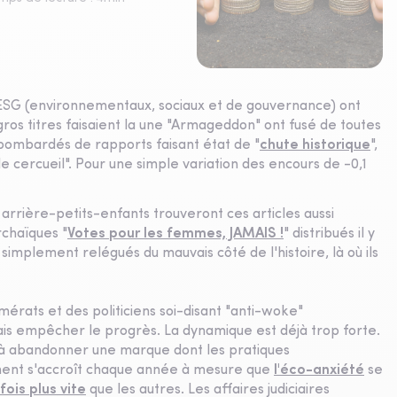
s ESG (environnementaux, sociaux et de gouvernance) ont
 gros titres faisaient la une "Armageddon" ont fusé de toutes
 bombardés de rapports faisant état de "
chute historique
",
 cercueil". Pour une simple variation des encours de -0,1
 arrière-petits-enfants trouveront ces articles aussi
chaïques "
Votes pour les femmes, JAMAIS !
" distribués il y
t simplement relégués du mauvais côté de l'histoire, là où ils
mérats et des politiciens soi-disant "anti-woke"
ais empêcher le progrès. La dynamique est déjà trop forte.
à abandonner une marque dont les pratiques
iment s'accroît chaque année à mesure que
l'éco-anxiété
se
 fois plus vite
que les autres. Les affaires judiciaires