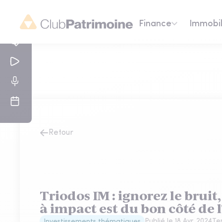
Finance
Immobil
Retour
Triodos IM : ignorez le bruit
à impact est du bon côté de l
Publié le
18 Avr. 2024
Te
Investissements thématiques