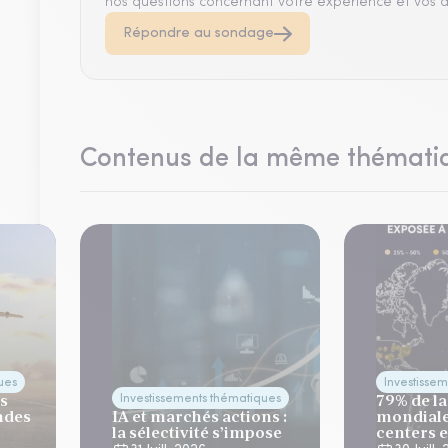
nos questions concernant votre expérience et vos a
Répondre au sondage
Contenus de la même thémati
ues
Investisse
es
79% de la
Investissements thématiques
ndes
IA et marchés actions :
mondiale
la sélectivité s’impose
centers 