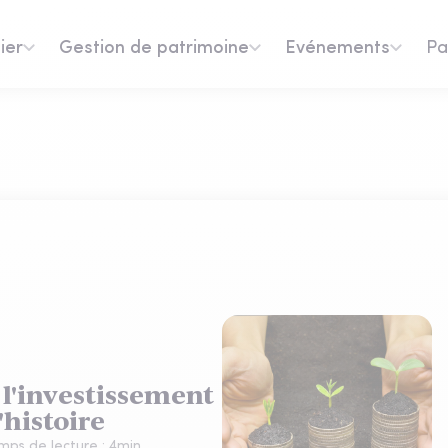
ier
Gestion de patrimoine
Evénements
Pa
, l'investissement
'histoire
mps de lecture :
4
min