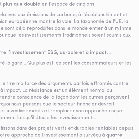
nt
plus que doublé
en l'espace de cinq ans.
relatives aux émissions de carbone, à l'écoblanchiment et
'Union européenne montre la voie. La taxonomie de l'UE, la
e sont déjà reproduites dans le monde entier à un rythme
our
que les investissements traditionnels soient soumis aux
re l’investissement ESG, durable et à impact. »
itté la gare... Qui plus est, ce sont les consommateurs et les
, je tire ma force des arguments parfois effrontés contre
t à impact. La résistance est un élément normal du
endre conscience de la façon dont les autres perçoivent
rquoi nous pensons que le secteur financier devrait
es investissements et remplacer son approche risque-
ent lorsqu'il étudie les investissements.
ssons dans des projets verts et durables rentables depuis
Notre approche de l'investissement a survécu à
quatre