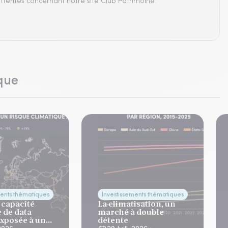
ttentes concernant notre site Club Patrimoine.
que
ments thématiques
Investissements thématiques
 capacité
La climatisation, un
 de data
marché à double
exposée à un
détente