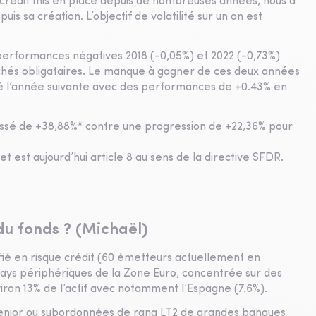
 crédit mis en place depuis de nombreuses années, nous a
s sa création. L’objectif de volatilité sur un an est
performances négatives 2018 (-0,05%) et 2022 (-0,73%)
hés obligataires. Le manque à gagner de ces deux années
sé l’année suivante avec des performances de +0.43% en
ressé de +38,88%* contre une progression de +22,36% pour
 est aujourd’hui article 8 au sens de la directive SFDR.
du fonds ? (Michaël)
fié en risque crédit (60 émetteurs actuellement en
 pays périphériques de la Zone Euro, concentrée sur des
viron 13% de l’actif avec notamment l’Espagne (7.6%).
senior ou subordonnées de rang LT2 de grandes banques