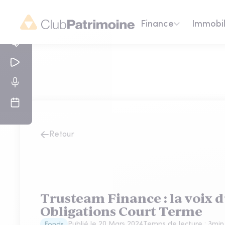
Finance
Immobil
Retour
Trusteam Finance : la voix d
Obligations Court Terme
Publié le
20 Mars 2024
Temps de lecture :
3
min
Fonds