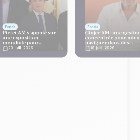
Fonds
Fonds
Pictet AM s'appuie sur
Ginjer AM : une gestio
une exposition
concentrée pour mieu
mondiale pour
naviguer dans des
développer ses
marchés volatils
20 Juill. 2026
16 Juill. 2026
stratégies long/short