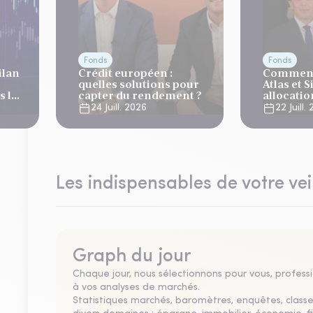
Fonds
Fonds
ilan
Crédit européen :
Comment
quelles solutions pour
Atlas et 
 la
capter du rendement ?
allocati
es
?
24 Juill. 2026
22 Juill.
Les indispensables de votre vei
Graph du jour
Chaque jour, nous sélectionnons pour vous, professio
à vos analyses de marchés.
Statistiques marchés, baromètres, enquêtes, clas