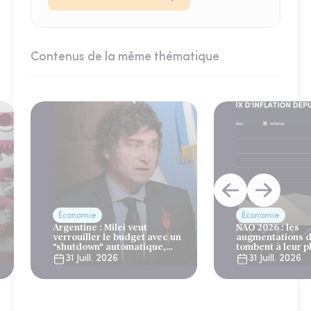
Contenus de la même thématique
Économie
Économie
Argentine : Milei veut
NAO 2026 : les
verrouiller le budget avec un
augmentations d
"shutdown" automatique,
tombent à leur p
sous le regard bienveillant
niveau depuis 4 
31 Juill. 2026
31 Juill. 2026
du FMI