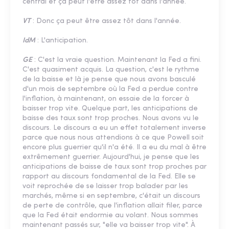
central et ça peut l'être assez tôt dans l'année.
VT
: Donc ça peut être assez tôt dans l'année.
IdM
: L'anticipation.
GE
: C'est la vraie question. Maintenant la Fed a fini.
C'est quasiment acquis. La question, c'est le rythme
de la baisse et là je pense que nous avons basculé
d'un mois de septembre où la Fed a perdue contre
l'inflation, à maintenant, on essaie de la forcer à
baisser trop vite. Quelque part, les anticipations de
baisse des taux sont trop proches. Nous avons vu le
discours. Le discours a eu un effet totalement inverse
parce que nous nous attendions à ce que Powell soit
encore plus guerrier qu'il n'a été. Il a eu du mal à être
extrêmement guerrier. Aujourd'hui, je pense que les
anticipations de baisse de taux sont trop proches par
rapport au discours fondamental de la Fed. Elle se
voit reprochée de se laisser trop balader par les
marchés, même si en septembre, c'était un discours
de perte de contrôle, que l'inflation allait filer, parce
que la Fed était endormie au volant. Nous sommes
maintenant passés sur, "elle va baisser trop vite". À