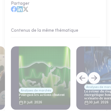
Partager
Contenus de la même thématique
Analyses de mar
Analyses de marchés
Le retour du ris
Pourquoi les actions chutent
énergétique bou
?
scénario de nor
31 Juill. 2026
30 Juill. 2026