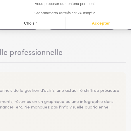
ments thématiques
Investissements thématiques
 capacité
La climatisation, un
 de data
marché à double
exposée à un
détente
imatique aigu
 2026
29 Juill. 2026
lle professionnelle
nnels de la gestion d'actifs, une actualité chiffrée précieuse
sements, résumés en un graphique ou une infographie dans
nances, etc. Ne manquez pas l'info visuelle quotidienne !