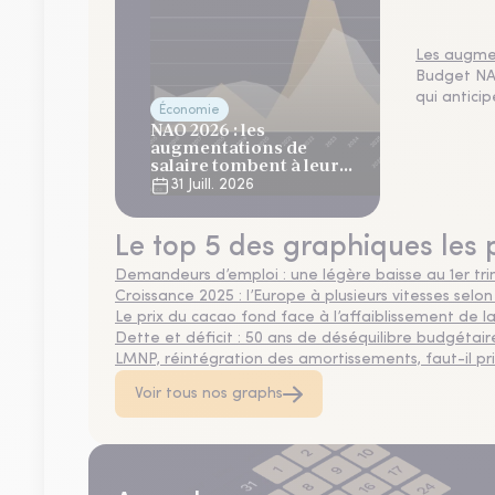
Les augmen
Budget NAO
qui antici
Économie
NAO 2026 : les
augmentations de
salaire tombent à leur
plus bas niveau depuis 4
31 Juill. 2026
ans
Le top 5 des graphiques les 
Demandeurs d’emploi : une légère baisse au 1er tr
Croissance 2025 : l’Europe à plusieurs vitesses selon
Le prix du cacao fond face à l’affaiblissement de
Dette et déficit : 50 ans de déséquilibre budgétair
LMNP, réintégration des amortissements, faut-il privi
Voir tous nos graphs