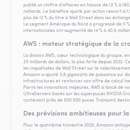
publié un chiffre d’affaires en hausse de 13 % à 180
milliards. Le bénéfice ajusté par action ressort à 
plus de 12 % du titre à Wall Street dans les échang
Le segment Amérique du Nord a progressé de 11 % à 1
internationales ont augmenté de 14 % à 40,9 milliar
AWS : moteur stratégique de la cr
La division AWS, cœur technologique du groupe, enr
33 milliards de dollars, la plus forte depuis 2022.
les inquiétudes de Wall Street sur le ralentisseme
Amazon a ajouté 3,8 gigawatts de puissance sur 
infrastructures et renforcer son offre de calcul ha
Parmi les innovations majeures, AWS a lancé de n
UltraServers basés sur les superpuces NVIDIA Grace
contenant près de 500 000 puces Trainium2 destin
Des prévisions ambitieuses pour la
Pour le quatrième trimestre 2025, Amazon anticipe