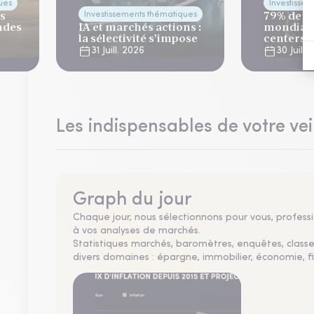
ues
Investisse
es
79% de la
Investissements thématiques
ndes
IA et marchés actions :
mondiale
la sélectivité s’impose
centers 
risque cl
31 Juill. 2026
30 Juill.
Les indispensables de votre vei
Graph du jour
Chaque jour, nous sélectionnons pour vous, professio
à vos analyses de marchés.
Statistiques marchés, baromètres, enquêtes, clas
divers domaines : épargne, immobilier, économie, fi