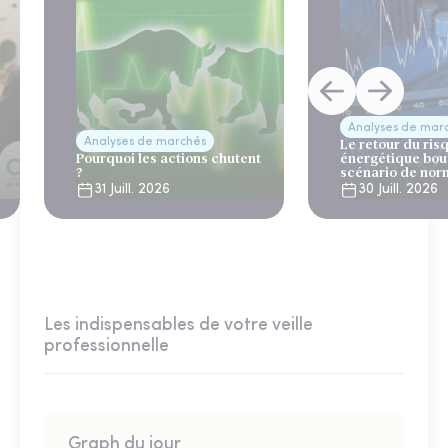
Analyses de mar
Analyses de marchés
Le retour du ris
Pourquoi les actions chutent
énergétique bou
?
scénario de nor
31 Juill. 2026
30 Juill. 2026
Les indispensables de votre veille
professionnelle
Graph du jour