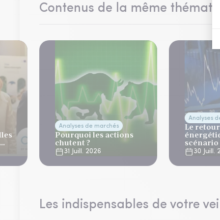
Contenus de la même thémati
Analyses 
Le retour
Analyses de marchés
lles
Pourquoi les actions
énergéti
chutent ?
scénario
normalis
31 Juill. 2026
30 Juill.
Les indispensables de votre vei