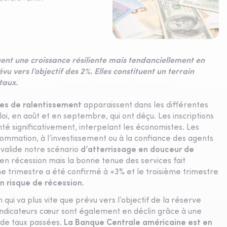
t une croissance résiliente mais tendanciellement en
évu vers l’objectif des 2%. Elles constituent un terrain
taux.
nes de ralentissement
apparaissent dans les différentes
loi, en août et en septembre, qui ont déçu. Les inscriptions
 significativement, interpelant les économistes. Les
sommation, à l’investissement ou à la confiance des agents
 valide notre scénario
d’atterrissage en
douceur de
ui en récession mais la bonne tenue des services fait
e trimestre a été confirmé à +3% et le troisième trimestre
n risque de récession
.
n qui va plus vite que prévu vers l’objectif de la réserve
 indicateurs cœur sont également en déclin grâce à une
s de taux passées.
La Banque Centrale américaine est en