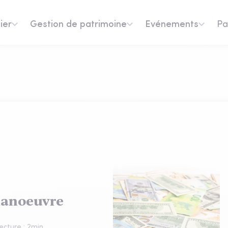
ier
Gestion de patrimoine
Evénements
Pa
 manoeuvre
ecture :
2
min