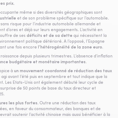
s prix.
occupante même si des diversités géographiques sont
ustrielle
et de son problème spécifique sur l’automobile.
 sans risque pour l’industrie automobile allemande et
 d’ores et déjà sur leurs engagements. L’activité en
souffre de ses
déficits et de sa dette
qui nécessitent la
ironnement politique détérioré. A l’opposé, l’Espagne
rant une fois encore
l’hétérogénéité de la zone euro.
oissance depuis plusieurs trimestres. L’absence d’inflation
ance budgétaire et monétaire importantes.
opice à
un mouvement
coordonné de réduction des taux
agi avant l’été puis en septembre et tout indique que la
nt. Les Etats-Unis ont également débuté leur cycle de
urprise de 50 points de base du taux directeur et
25.
res les plus fortes
. Outre une réduction des taux
ncées, en faveur du consommateur, des banques et de
devrait soutenir l’activité chinoise mais aussi bénéficier à la