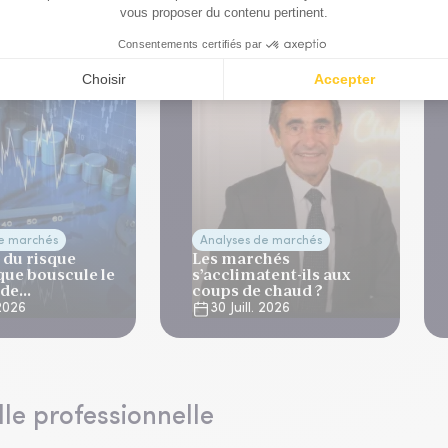
que
de marchés
Analyses de marchés
 du risque
Les marchés
que bouscule le
s’acclimatent-ils aux
 de
coups de chaud ?
ation
 2026
30 Juill. 2026
lle professionnelle