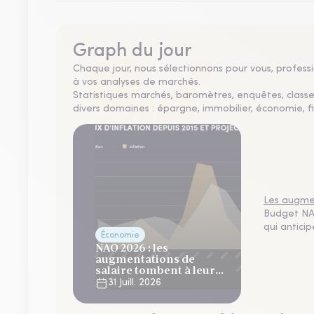
Graph du jour
Chaque jour, nous sélectionnons pour vous, professio
à vos analyses de marchés.
Statistiques marchés, baromètres, enquêtes, clas
divers domaines : épargne, immobilier, économie, fi
Les augmen
Budget NAO
qui antici
Économie
NAO 2026 : les
augmentations de
salaire tombent à leur
plus bas niveau depuis 4
31 Juill. 2026
ans