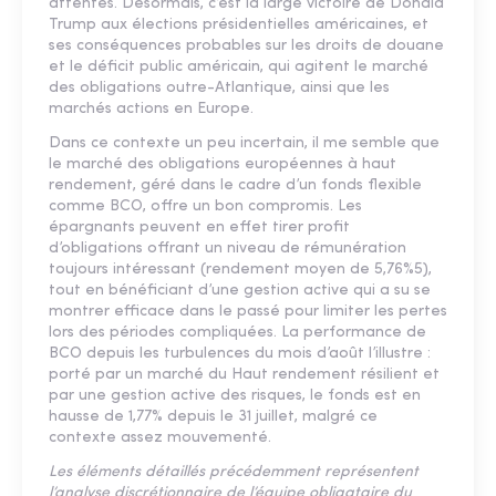
attentes. Désormais, c’est la large victoire de Donald
Trump aux élections présidentielles américaines, et
ses conséquences probables sur les droits de douane
et le déficit public américain, qui agitent le marché
des obligations outre-Atlantique, ainsi que les
marchés actions en Europe.
Dans ce contexte un peu incertain, il me semble que
le marché des obligations européennes à haut
rendement, géré dans le cadre d’un fonds flexible
comme BCO, offre un bon compromis. Les
épargnants peuvent en effet tirer profit
d’obligations offrant un niveau de rémunération
toujours intéressant (rendement moyen de 5,76%5),
tout en bénéficiant d’une gestion active qui a su se
montrer efficace dans le passé pour limiter les pertes
lors des périodes compliquées. La performance de
BCO depuis les turbulences du mois d’août l’illustre :
porté par un marché du Haut rendement résilient et
par une gestion active des risques, le fonds est en
hausse de 1,77% depuis le 31 juillet, malgré ce
contexte assez mouvementé.
Les éléments détaillés précédemment représentent
l’analyse discrétionnaire de l’équipe obligataire du