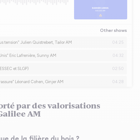
orté par des valorisations
Galilee AM
e de la filière du bois ?