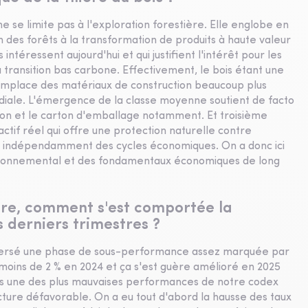
ne se limite pas à l'exploration forestière. Elle englobe en
on des forêts à la transformation de produits à haute valeur
s intéressent aujourd'hui et qui justifient l'intérêt pour les
a transition bas carbone. Effectivement, le bois étant une
remplace des matériaux de construction beaucoup plus
iale. L'émergence de la classe moyenne soutient de facto
ion et le carton d'emballage notamment. Et troisième
ctif réel qui offre une protection naturelle contre
croît indépendamment des cycles économiques. On a donc ici
vironnemental et des fondamentaux économiques de long
ière, comment s'est comportée la
s derniers trimestres ?
raversé une phase de sous-performance assez marquée par
moins de 2 % en 2024 et ça s'est guère amélioré en 2025
leurs une des plus mauvaises performances de notre codex
cture défavorable. On a eu tout d'abord la hausse des taux