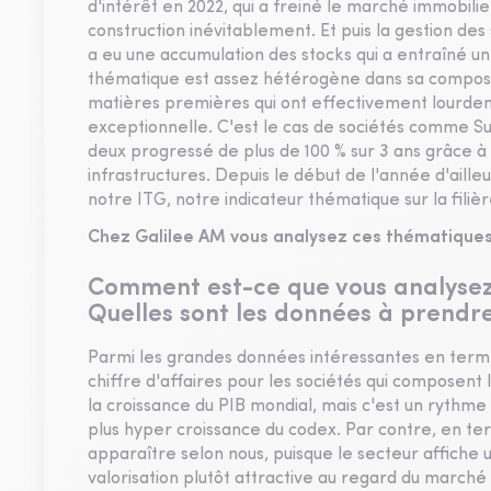
d'intérêt en 2022, qui a freiné le marché immobili
construction inévitablement. Et puis la gestion des
a eu une accumulation des stocks qui a entraîné une
thématique est assez hétérogène dans sa composit
matières premières qui ont effectivement lourdeme
exceptionnelle. C'est le cas de sociétés comme Su
deux progressé de plus de 100 % sur 3 ans grâce à 
infrastructures. Depuis le début de l'année d'aille
notre ITG, notre indicateur thématique sur la filiè
Chez Galilee AM vous analysez ces thématiques 
Comment est-ce que vous analysez l
Quelles sont les données à prendr
Parmi les grandes données intéressantes en term
chiffre d'affaires pour les sociétés qui composent 
la croissance du PIB mondial, mais c'est un ryth
plus hyper croissance du codex. Par contre, en term
apparaître selon nous, puisque le secteur affiche u
valorisation plutôt attractive au regard du marché 