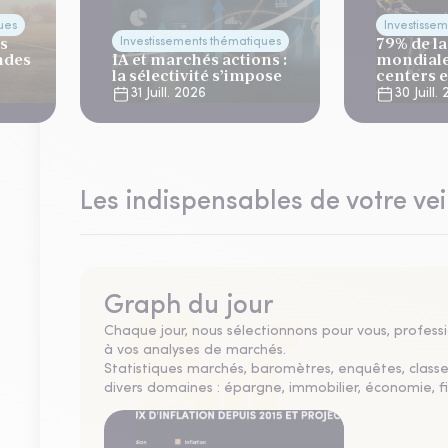
ues
Investisse
es
79% de la
Investissements thématiques
ndes
IA et marchés actions :
mondiale
la sélectivité s’impose
centers 
risque cl
31 Juill. 2026
30 Juill.
Les indispensables de votre vei
Graph du jour
Chaque jour, nous sélectionnons pour vous, professio
à vos analyses de marchés.
Statistiques marchés, baromètres, enquêtes, clas
divers domaines : épargne, immobilier, économie, fi