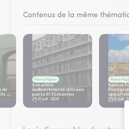
Contenus de la même thémati
Pierre Papier
Pierre Pap
Les actifs
Santos T
n de
indirectement détenus
l’intégral
ls 4
par la SCI Linasens
appartem
à Lisbon
31 Juill. 2026
31 Juill.