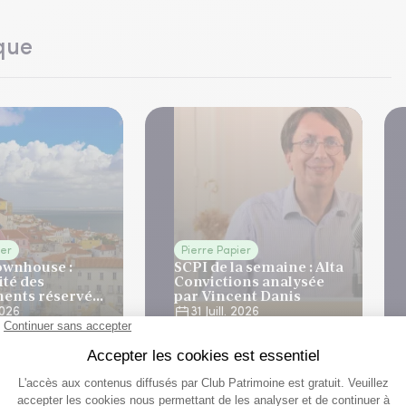
que
ier
Pierre Papier
ownhouse :
SCPI de la semaine : Alta
ité des
Convictions analysée
ents réservés
par Vincent Danis
ne
 2026
31 Juill. 2026