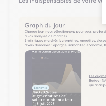
Les indispensables de votre vei
Graph du jour
Chaque jour, nous sélectionnons pour vous, professio
à vos analyses de marchés.
Statistiques marchés, baromètres, enquêtes, clas
divers domaines : épargne, immobilier, économie, fi
Les augmen
Budget NAO
qui antici
Économie
NAO 2026 : les
augmentations de
salaire tombent à leur
plus bas niveau depuis 4
31 Juill. 2026