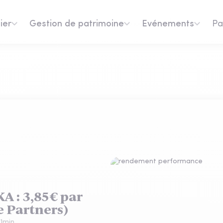
ier
Gestion de patrimoine
Evénements
Pa
A : 3,85€ par
e Partners)
:
1
min