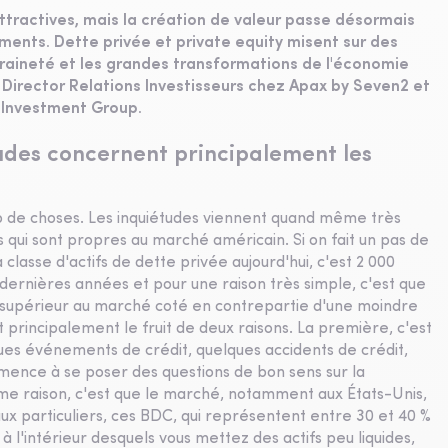
attractives, mais la création de valeur passe désormais
ments. Dette privée et private equity misent sur des
uveraineté et les grandes transformations de l'économie
irector Relations Investisseurs chez Apax by Seven2 et
 Investment Group.
tudes concernent principalement les
p de choses. Les inquiétudes viennent quand même très
 qui sont propres au marché américain. Si on fait un pas de
classe d'actifs de dette privée aujourd'hui, c'est 2 000
ernières années et pour une raison très simple, c'est que
et supérieur au marché coté en contrepartie d'une moindre
st principalement le fruit de deux raisons. La première, c'est
ues événements de crédit, quelques accidents de crédit,
mence à se poser des questions de bon sens sur la
xième raison, c'est que le marché, notamment aux États-Unis,
ux particuliers, ces BDC, qui représentent entre 30 et 40 %
 l'intérieur desquels vous mettez des actifs peu liquides,