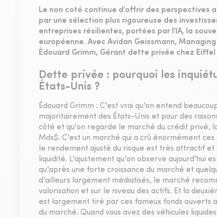
Le non coté continue d'offrir des perspectives 
par une sélection plus rigoureuse des investisse
entreprises résilientes, portées par l'IA, la so
européenne. Avec Avidan Geissmann, Managing D
Édouard Grimm, Gérant dette privée chez Eiffel
Dette privée : pourquoi les inquié
États-Unis ?
Édouard Grimm : C'est vrai qu'on entend beaucou
majoritairement des États-Unis et pour des raisons
côté et qu'on regarde le marché du crédit privé, la 
Mds$. C'est un marché qui a crû énormément ces d
le rendement ajusté du risque est très attractif 
liquidité. L'ajustement qu'on observe aujourd'hui e
qu'après une forte croissance du marché et quelq
d'ailleurs largement médiatisés, le marché recom
valorisation et sur le niveau des actifs. Et la deu
est largement tiré par ces fameux fonds ouverts a
du marché. Quand vous avez des véhicules liquides à