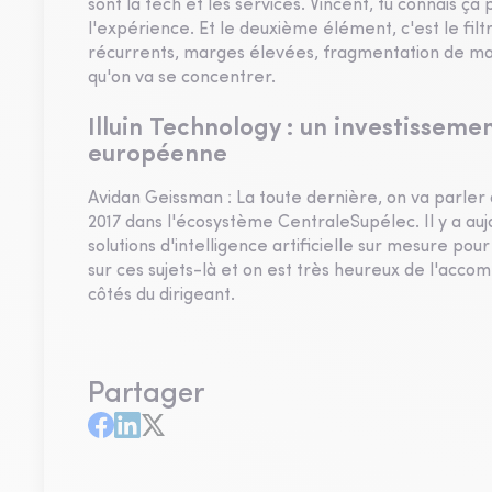
sont la tech et les services. Vincent, tu connais ça
l'expérience. Et le deuxième élément, c'est le filt
récurrents, marges élevées, fragmentation de march
qu'on va se concentrer.
Illuin Technology : un investissement
européenne
Avidan Geissman : La toute dernière, on va parler d
2017 dans l'écosystème CentraleSupélec. Il y a aujo
solutions d'intelligence artificielle sur mesure p
sur ces sujets-là et on est très heureux de l'acco
côtés du dirigeant.
Partager