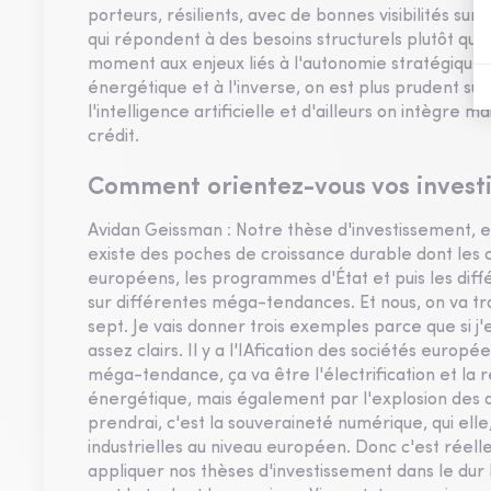
porteurs, résilients, avec de bonnes visibilités sur 
qui répondent à des besoins structurels plutôt q
moment aux enjeux liés à l'autonomie stratégique, d
énergétique et à l'inverse, on est plus prudent sur
l'intelligence artificielle et d'ailleurs on intègr
crédit.
Comment orientez-vous vos invest
Avidan Geissman : Notre thèse d'investissement, el
existe des poches de croissance durable dont les ca
européens, les programmes d'État et puis les différ
sur différentes méga-tendances. Et nous, on va tr
sept. Je vais donner trois exemples parce que si j'e
assez clairs. Il y a l'IAfication des sociétés eu
méga-tendance, ça va être l'électrification et la r
énergétique, mais également par l'explosion des 
prendrai, c'est la souveraineté numérique, qui elle
industrielles au niveau européen. Donc c'est réell
appliquer nos thèses d'investissement dans le dur h