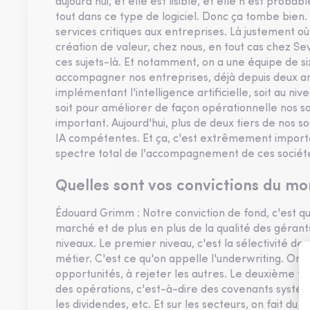
aujourd'hui, et elle est lisible, et elle n'est proba
tout dans ce type de logiciel. Donc ça tombe bien. 
services critiques aux entreprises. Là justement où 
création de valeur, chez nous, en tout cas chez Sev
ces sujets-là. Et notamment, on a une équipe de si
accompagner nos entreprises, déjà depuis deux ans,
implémentant l'intelligence artificielle, soit au n
soit pour améliorer de façon opérationnelle nos s
important. Aujourd'hui, plus de deux tiers de nos 
IA compétentes. Et ça, c'est extrêmement importa
spectre total de l'accompagnement de ces sociétés
Quelles sont vos convictions du m
Édouard Grimm : Notre conviction de fond, c'est q
marché et de plus en plus de la qualité des gérants
niveaux. Le premier niveau, c'est la sélectivité d
métier. C'est ce qu'on appelle l'underwriting. O
opportunités, à rejeter les autres. Le deuxième fac
des opérations, c'est-à-dire des covenants systéma
les dividendes, etc. Et sur les secteurs, on fait 