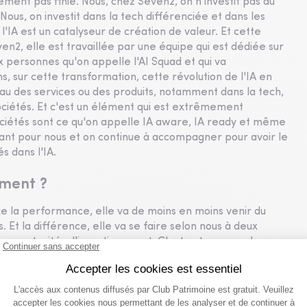
blement pas finie. Nous, chez Seven2, on n'investit pas du
Nous, on investit dans la tech différenciée et dans les
l'IA est un catalyseur de création de valeur. Et cette
en2, elle est travaillée par une équipe qui est dédiée sur
x personnes qu'on appelle l'AI Squad et qui va
 sur cette transformation, cette révolution de l'IA en
iveau des services ou des produits, notamment dans la tech,
ociétés. Et c'est un élément qui est extrêmement
sociétés sont ce qu'on appelle IA aware, IA ready et même
nt pour nous et on continue à accompagner pour avoir le
 dans l'IA.
oment ?
ue la performance, elle va de moins en moins venir du
. Et la différence, elle va se faire selon nous à deux
es opportunités d'investissement. C'est notre cœur de
n passe énormément de temps à sélectionner les bonnes
teur clé pour nous, c'est la rigueur dans la structuration
tiques, des niveaux de levier mesurés, des restrictions sur
du crédit, donc évidemment on recherche des secteurs