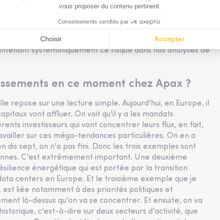
les cash-flows et sur les revenus. On privilégie les sociétés
u'à des modes du moment. On s'intéresse beaucoup en ce
onc la défense, la santé, l'agroalimentaire, la transition
 certains sujets notamment liés à la disruption avec
e maintenant systématiquement ce risque dans nos analyses de
issements en ce moment chez Apax ?
le repose sur une lecture simple. Aujourd'hui, en Europe, il
pitaux vont affluer. On voit qu'il y a les mandats
ents investisseurs qui vont concentrer leurs flux, en fait,
availler sur ces méga-tendances particulières. On en a
n dis sept, on n'a pas fini. Donc les trois exemples sont
ropéennes. C'est extrêmement important. Une deuxième
ésilience énergétique qui est portée par la transition
data centers en Europe. Et le troisième exemple que je
, est liée notamment à des priorités politiques et
ement là-dessus qu'on va se concentrer. Et ensuite, on va
istorique, c'est-à-dire sur deux secteurs d'activité, que