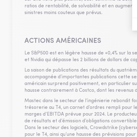
ratios de rentabilité, de solvabilité et en augment
sinistres moins couteux que prévus.
ACTIONS AMÉRICAINES
Le S&P500 est en légère hausse de +0,4% sur la se
et Nvidia qui dépasse les 2 billions de dollars de ca
La saison de publications des résultats du quatrièm
accompagnée d’importantes publications cette sem
américain surprend positivement, en particulier su
hausse contrairement à Costco, dont les revenus d
Mastec dans le secteur de l’ingénierie rebondit f
trésorerie au T4, un carnet d’ordres rempli pour l
marges d’EBITDA prévue pour 2024. Le producteur
de résultats et d’émission d’obligations convertibl
Dans le secteur des logiciels, Crowdstrike (cybers
pour le T4, ainsi qu’une hausse des prévisions pou