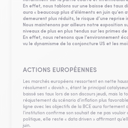
notamment sur la partie courte et intermédiaire
En effet, nous tablons sur une baisse des taux di
aura « beaucoup plus d’éléments en juin qu’en av
demeurent plus réduits, le risque d’une reprise 
Nous maintenons par ailleurs notre exposition su
niveaux de plus en plus tendus sur les primes de
En effet, nous retenons que l’environnement éc
vu le dynamisme de la conjoncture US et les moi
ACTIONS EUROPÉENNES
Les marchés européens ressortent en nette hausse 
résolument « dovish », étant le principal catalys
baissé ses taux lors de son discours jeudi, mais la 
réajustement du scénario d’inflation plus favora
ligne avec les objectifs de la BCE aura fortement or
l’institution confirme son souhait de ne pas vouloir 
politique, elle reste « data driven » affirmant qu’el
juin.