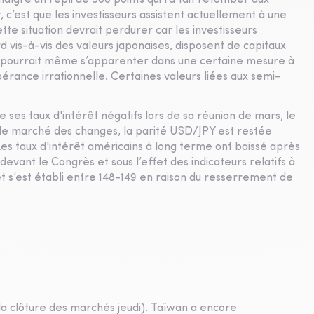
algré un repli de 500 points qui l’a fait retomber aux
, c’est que les investisseurs assistent actuellement à une
tte situation devrait perdurer car les investisseurs
 vis-à-vis des valeurs japonaises, disposent de capitaux
e pourrait même s’apparenter dans une certaine mesure à
érance irrationnelle. Certaines valeurs liées aux semi-
ses taux d'intérêt négatifs lors de sa réunion de mars, le
 le marché des changes, la parité USD/JPY est restée
Les taux d'intérêt américains à long terme ont baissé après
devant le Congrès et sous l’effet des indicateurs relatifs à
et s’est établi entre 148-149 en raison du resserrement de
la clôture des marchés jeudi). Taïwan a encore