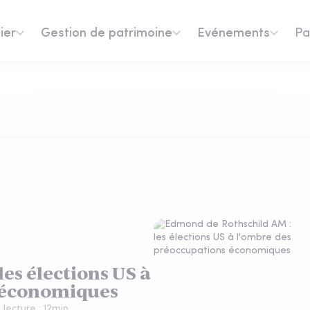
ier
Gestion de patrimoine
Evénements
Pa
es élections US à
s économiques
lecture :
12
min