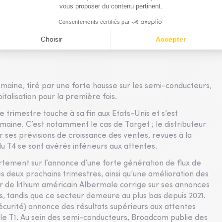
ant son dividende grâce à des hausses tarifaires et des
maine, tiré par une forte hausse sur les semi-conducteurs,
pitalisation pour la première fois.
e trimestre touche à sa fin aux Etats-Unis et s’est
aine. C’est notamment le cas de Target ; le distributeur
r ses prévisions de croissance des ventes, revues à la
u T4 se sont avérés inférieurs aux attentes.
ortement sur l’annonce d’une forte génération de flux de
es deux prochains trimestres, ainsi qu’une amélioration des
 de lithium américain Albermale corrige sur ses annonces
es, tandis que ce secteur demeure au plus bas depuis 2021.
écurité) annonce des résultats supérieurs aux attentes
r le T1. Au sein des semi-conducteurs, Broadcom publie des