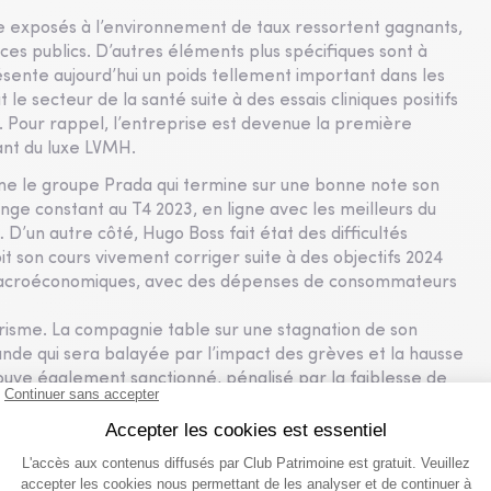
ge exposés à l’environnement de taux ressortent gagnants,
rvices publics. D’autres éléments plus spécifiques sont à
ésente aujourd’hui un poids tellement important dans les
 le secteur de la santé suite à des essais cliniques positifs
. Pour rappel, l’entreprise est devenue la première
ant du luxe LVMH.
gne le groupe Prada qui termine sur une bonne note son
nge constant au T4 2023, en ligne avec les meilleurs du
D’un autre côté, Hugo Boss fait état des difficultés
t son cours vivement corriger suite à des objectifs 2024
s macroéconomiques, avec des dépenses de consommateurs
risme. La compagnie table sur une stagnation de son
nde qui sera balayée par l’impact des grèves et la hausse
rouve également sanctionné, pénalisé par la faiblesse de
ce de ses perspectives pour 2024 devant un manque de
logistique, souvent considéré comme un indicateur du
e santé du secteur assurantiel en Europe en améliorant ses