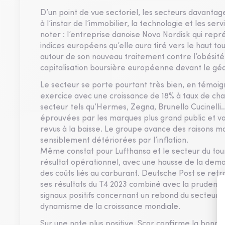
D’un point de vue sectoriel, les secteurs davanta
à l’instar de l’immobilier, la technologie et les se
noter : l’entreprise danoise Novo Nordisk qui repr
indices européens qu’elle aura tiré vers le haut tout
autour de son nouveau traitement contre l’obésité
capitalisation boursière européenne devant le gé
Le secteur se porte pourtant très bien, en témoi
exercice avec une croissance de 18% à taux de cha
secteur tels qu’Hermes, Zegna, Brunello Cucinelli… 
éprouvées par les marques plus grand public et voi
revus à la baisse. Le groupe avance des raison
sensiblement détériorées par l’inflation.
Même constat pour Lufthansa et le secteur du tou
résultat opérationnel, avec une hausse de la dema
des coûts liés au carburant. Deutsche Post se ret
ses résultats du T4 2023 combiné avec la pruden
signaux positifs concernant un rebond du secteur 
dynamisme de la croissance mondiale.
Sur une note plus positive, Scor confirme la bonn