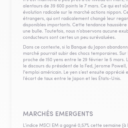
Il s'est maintenu à peu près à ce niveau en mars, m
alentours de 39 600 points le 7 mars. Ce qui est sûr
évolution radicale sur le marché actions nippon. Ce
étrangers, qui ont radicalement changé leur regard
disponibles importants. Cette tendance haussièr
une bulle. Toutefois, nous n’observons aucune exub
conducteurs sont certes un peu surévaluées.
Dans ce contexte, si la Banque du Japon abandonne 
marché pourrait subir des chocs temporaires. Sur
proche de 150 yens entre le 29 février le 5 mars. 
le discours du président de la Fed, Jerome Powell, 
l'emploi américain. Le yen s’est ensuite apprécié 
l’écart de taux entre le Japon et les États-Unis.
MARCHÉS EMERGENTS
L’indice MSCI EM a gagné 0,57% cette semaine (à 