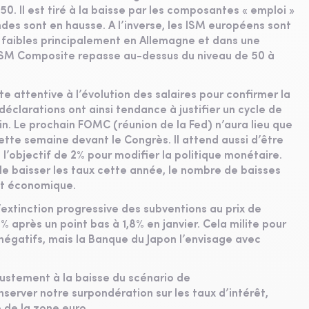
0. Il est tiré à la baisse par les composantes « emploi »
ndes sont en hausse. A l’inverse, les ISM européens sont
x faibles principalement en Allemagne et dans une
’ISM Composite repasse au-dessus du niveau de 50 à
te attentive à l’évolution des salaires pour confirmer la
 déclarations ont ainsi tendance à justifier un cycle de
n. Le prochain FOMC (réunion de la Fed) n’aura lieu que
cette semaine devant le Congrès. Il attend aussi d’être
rs l’objectif de 2% pour modifier la politique monétaire.
 de baisser les taux cette année, le nombre de baisses
ent économique.
l’extinction progressive des subventions au prix de
2,5% après un point bas à 1,8% en janvier. Cela milite pour
 négatifs, mais la Banque du Japon l’envisage avec
ajustement à la baisse du scénario de
server notre surpondération sur les taux d’intérêt,