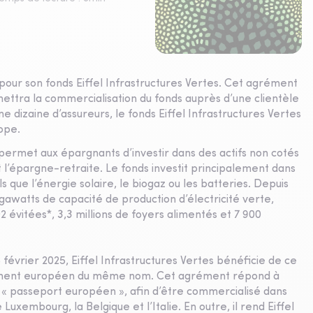
pour son fonds Eiffel Infrastructures Vertes. Cet agrément
mettra la commercialisation du fonds auprès d’une clientèle
 dizaine d’assureurs, le fonds Eiffel Infrastructures Vertes
rope.
s permet aux épargnants d’investir dans des actifs non cotés
et l’épargne-retraite. Le fonds investit principalement dans
s que l’énergie solaire, le biogaz ou les batteries. Depuis
igawatts de capacité de production d’électricité verte,
 évitées*, 3,3 millions de foyers alimentés et 7 900
février 2025, Eiffel Infrastructures Vertes bénéficie de ce
lement européen du même nom. Cet agrément répond à
du « passeport européen », afin d’être commercialisé dans
uxembourg, la Belgique et l’Italie. En outre, il rend Eiffel