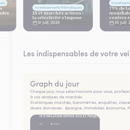
ues
Investisse
es
79% de la
Investissements thématiques
ndes
IA et marchés actions :
mondiale
la sélectivité s’impose
centers 
risque cl
31 Juill. 2026
30 Juill.
Les indispensables de votre vei
Graph du jour
Chaque jour, nous sélectionnons pour vous, professio
à vos analyses de marchés.
Statistiques marchés, baromètres, enquêtes, clas
divers domaines : épargne, immobilier, économie, fi