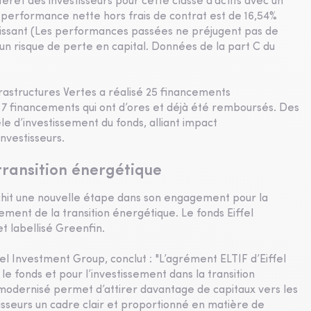
térêt des investisseurs pour cette classe d’actifs avec un
a performance nette hors frais de contrat est de 16,54%
 glissant (Les performances passées ne préjugent pas de
n risque de perte en capital. Données de la part C du
frastructures Vertes a réalisé 25 financements
t 7 financements qui ont d’ores et déjà été remboursés. Des
e d’investissement du fonds, alliant impact
nvestisseurs.
ransition énergétique
chit une nouvelle étape dans son engagement pour la
ement de la transition énergétique. Le fonds Eiffel
et labellisé Greenfin.
el Investment Group, conclut : "L’agrément ELTIF d’Eiffel
e fonds et pour l’investissement dans la transition
odernisé permet d’attirer davantage de capitaux vers les
isseurs un cadre clair et proportionné en matière de