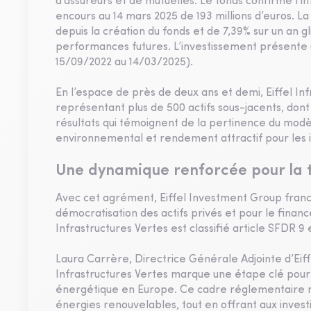
d’assureurs et de mutuelles. Le fonds confirme l’in
encours au 14 mars 2025 de 193 millions d’euros. L
depuis la création du fonds et de 7,39% sur un an
performances futures. L’investissement présente u
15/09/2022 au 14/03/2025).
En l’espace de près de deux ans et demi, Eiffel In
représentant plus de 500 actifs sous-jacents, don
résultats qui témoignent de la pertinence du modèl
environnemental et rendement attractif pour les i
Une dynamique renforcée pour la t
Avec cet agrément, Eiffel Investment Group fran
démocratisation des actifs privés et pour le financ
Infrastructures Vertes est classifié article SFDR 9 
Laura Carrère, Directrice Générale Adjointe d’Eiff
Infrastructures Vertes marque une étape clé pour l
énergétique en Europe. Ce cadre réglementaire m
énergies renouvelables, tout en offrant aux invest