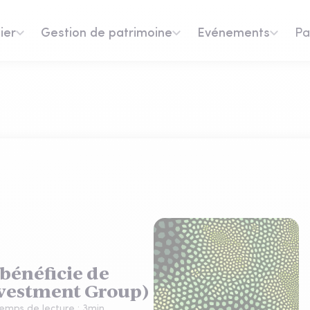
ier
Gestion de patrimoine
Evénements
Pa
 bénéficie de
Investment Group)
emps de lecture :
3
min