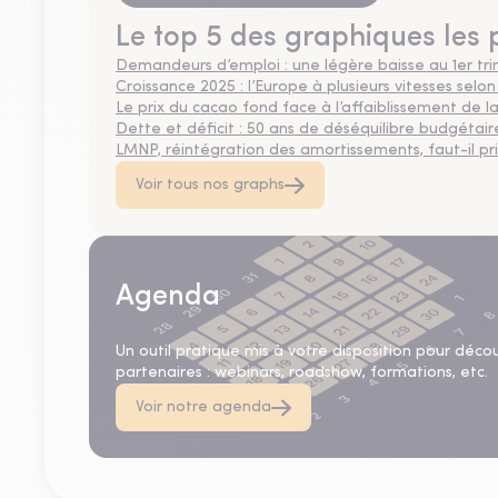
Le top 5 des graphiques les 
Demandeurs d’emploi : une légère baisse au 1er tr
Croissance 2025 : l’Europe à plusieurs vitesses selon
Le prix du cacao fond face à l’affaiblissement de
Dette et déficit : 50 ans de déséquilibre budgétair
LMNP, réintégration des amortissements, faut-il privi
Voir tous nos graphs
Agenda
Un outil pratique mis à votre disposition pour déco
partenaires : webinars, roadshow, formations, etc.
Voir notre agenda