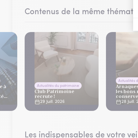
Contenus de la même thémati
Actualités 
e à
Arnaques 
Actualités du patrimoine
Club Patrimoine
les bons 
té
recrute !
conserve
vacance
29 Juill. 2026
28 Juill.
lier
Les indispensables de votre vei