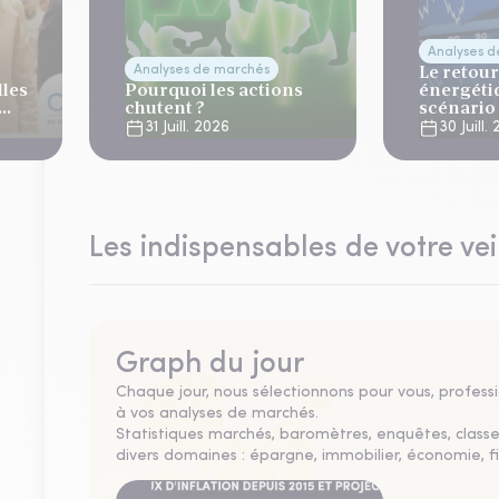
Analyses 
Le retour
Analyses de marchés
lles
Pourquoi les actions
énergéti
chutent ?
scénario
normalis
31 Juill. 2026
30 Juill.
Les indispensables de votre vei
Graph du jour
Chaque jour, nous sélectionnons pour vous, professio
à vos analyses de marchés.
Statistiques marchés, baromètres, enquêtes, clas
divers domaines : épargne, immobilier, économie, fi