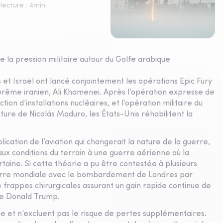
lecture :
4
min
e la pression militaire autour du Golfe arabique
s et Israël ont lancé conjointement les opérations Epic Fury
uprême iranien, Ali Khamenei. Après l’opération expresse de
tion d’installations nucléaires, et l’opération militaire du
ure de Nicolás Maduro, les États-Unis réhabilitent la
plication de l’aviation qui changerait la nature de la guerre,
ux conditions du terrain à une guerre aérienne où la
rtaine. Si cette théorie a pu être contestée à plusieurs
uerre mondiale avec le bombardement de Londres par
e frappes chirurgicales assurant un gain rapide continue de
 de Donald Trump.
de et n’excluent pas le risque de pertes supplémentaires.