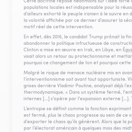
Cette doctrine repose néanmoins sur l’idée forte 
populations locales est indispensable pour la réus
d’ailleurs exhorté le peuple iranien à le suivre en 
la volonté affichée par ce dernier d’assurer la séc
motif réel de cette intervention.
En effet, dès 2016, le candidat Trump prônait la fi
abandonner la politique infructueuse de construct
Clinton a mise en œuvre en Irak, en Libye, en Égy
visait alors un retour au protectionnisme et metta
pourquoi ce changement de ton et pourquoi cette d
Malgré le risque de menace nucléaire mis en avant
l’interventionnisme soit avant tout opportuniste.
grises derrière Vladimir Poutine, analysait déjà l’e
thermodynamique. « Dans un système fermé, l'entrop
internes […] s'opère par l'expansion externe [...].
L’entropie se définit comme la fonction exprimant 
est fermé, plus le chaos progresse au sein de ce 
d’exporter le chaos qu’ils génèrent. Alors que la p
par l’électorat américain à quelques mois des midt