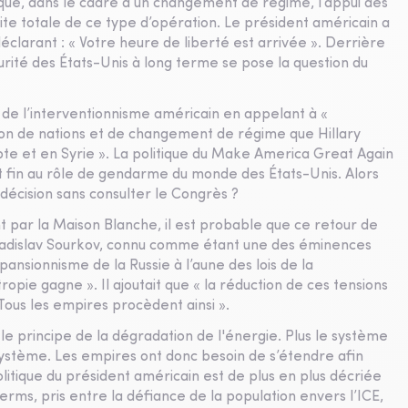
que, dans le cadre d’un changement de régime, l’appui des
site totale de ce type d’opération. Le président américain a
déclarant : « Votre heure de liberté est arrivée ». Derrière
urité des États-Unis à long terme se pose la question du
n de l’interventionnisme américain en appelant à «
ion de nations et de changement de régime que Hillary
pte et en Syrie ». La politique du Make America Great Again
it fin au rôle de gendarme du monde des États-Unis. Alors
écision sans consulter le Congrès ?
 par la Maison Blanche, il est probable que ce retour de
 Vladislav Sourkov, connu comme étant une des éminences
xpansionnisme de la Russie à l’aune des lois de la
ie gagne ». Il ajoutait que « la réduction de ces tensions
 Tous les empires procèdent ainsi ».
le principe de la dégradation de l'énergie. Plus le système
système. Les empires ont donc besoin de s’étendre afin
olitique du président américain est de plus en plus décriée
erms, pris entre la défiance de la population envers l’ICE,