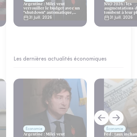
Argentine : Milei veut
NAO 2026 : les
verrouiller le budget avec un
augmentations d
"shutdown" automatique,
tombent à leur p
sous le regard bienveillant
niveau depuis 4 
31 Juill. 2026
31 Juill. 2026
du FMI
Les dernières actualités économiques
Économie
Économie
Argentine : Milei veut
Fed : taux incha