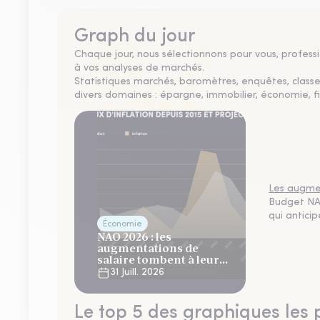
Graph du jour
Chaque jour, nous sélectionnons pour vous, professio
à vos analyses de marchés.
Statistiques marchés, baromètres, enquêtes, clas
divers domaines : épargne, immobilier, économie, fi
Les augmen
Budget NAO
qui antici
Économie
NAO 2026 : les
augmentations de
salaire tombent à leur
plus bas niveau depuis 4
31 Juill. 2026
ans
Le top 5 des graphiques les 