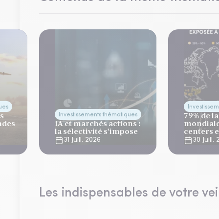
ues
Investisse
es
79% de la
Investissements thématiques
ndes
IA et marchés actions :
mondiale
la sélectivité s’impose
centers 
risque cl
31 Juill. 2026
30 Juill.
Les indispensables de votre vei