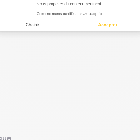
e parle
ut apprendre aux marchés d’aujourd’hui
que