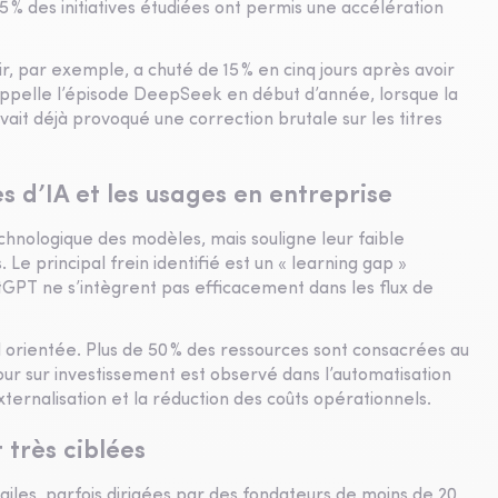
 5 % des initiatives étudiées ont permis une accélération
ir, par exemple, a chuté de 15 % en cinq jours après avoir
ppelle l’épisode DeepSeek en début d’année, lorsque la
it déjà provoqué une correction brutale sur les titres
 d’IA et les usages en entreprise
nologique des modèles, mais souligne leur faible
Le principal frein identifié est un « learning gap »
tGPT ne s’intègrent pas efficacement dans les flux de
al orientée. Plus de 50 % des ressources sont consacrées au
our sur investissement est observé dans l’automatisation
xternalisation et la réduction des coûts opérationnels.
 très ciblées
iles, parfois dirigées par des fondateurs de moins de 20