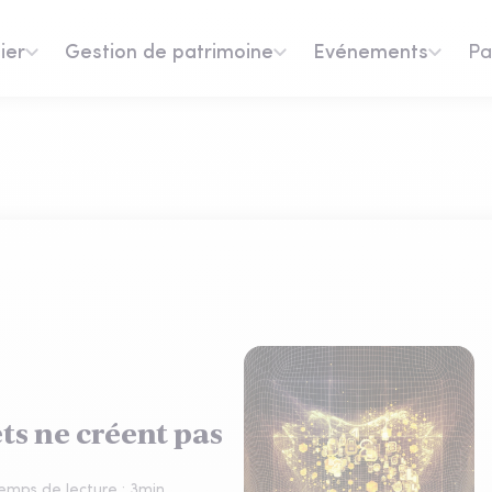
ier
Gestion de patrimoine
Evénements
Pa
ets ne créent pas
emps de lecture :
3
min