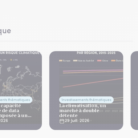
que
ments thématiques
Investissements thématiques
 capacité
La climatisation, un
 de data
marché à double
exposée à un
détente
imatique aigu
 2026
29 Juill. 2026