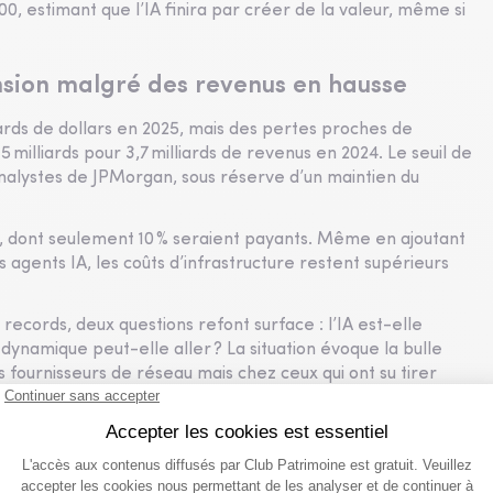
00, estimant que l’IA finira par créer de la valeur, même si
sion malgré des revenus en hausse
liards de dollars en 2025, mais des pertes proches de
 5 milliards pour 3,7 milliards de revenus en 2024. Le seuil de
 analystes de JPMorgan, sous réserve d’un maintien du
s, dont seulement 10 % seraient payants. Même en ajoutant
s agents IA, les coûts d’infrastructure restent supérieurs
 records, deux questions refont surface : l’IA est-elle
 dynamique peut-elle aller ? La situation évoque la bulle
s fournisseurs de réseau mais chez ceux qui ont su tirer
rents. L’histoire a montré que l’explosion d’un secteur ne
ont vainqueurs.