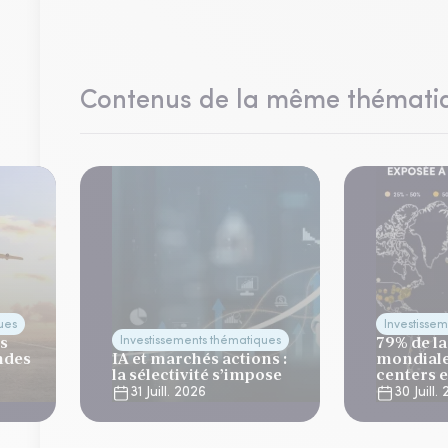
Contenus de la même thémati
ues
Investisse
es
79% de la
Investissements thématiques
ndes
IA et marchés actions :
mondiale
la sélectivité s’impose
centers 
risque cl
31 Juill. 2026
30 Juill.