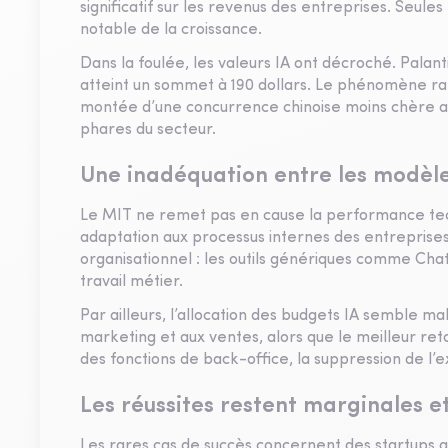
significatif sur les revenus des entreprises. Seules
notable de la croissance.
Dans la foulée, les valeurs IA ont décroché. Palant
atteint un sommet à 190 dollars. Le phénomène ra
montée d’une concurrence chinoise moins chère ava
phares du secteur.
Une inadéquation entre les modèles
Le MIT ne remet pas en cause la performance tech
adaptation aux processus internes des entreprises. 
organisationnel : les outils génériques comme Cha
travail métier.
Par ailleurs, l’allocation des budgets IA semble m
marketing et aux ventes, alors que le meilleur ret
des fonctions de back-office, la suppression de l’e
Les réussites restent marginales et
Les rares cas de succès concernent des startups ag