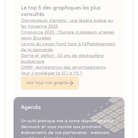
Le top 5 des graphiques les plus
consultés
Demandeurs d’emploi : une légère baisse au
1er trimestre 2026
Croissance 2025 : l’Europe à plusieurs vitesses
selon Bruxelles
Le prix du cacao fond face à l’affaiblissement
de la demande
Dette et déficit : 50 ans de déséquilibre
budgétaire
LMNP, réintégration des amortissements,
faut-il privilégier la SCI à l'IS ?
Voir tous nos graphs
Agenda
Un outil pratique mis à votre disposition pour
découvrir et vous inscrire aux prochains
événements de nos partenaires : webinars,