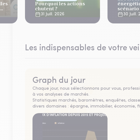
lles
Pourquoi les actions
énergéti
chutent ?
scénario
normalis
31 Juill. 2026
30 Juill.
Les indispensables de votre vei
Graph du jour
Chaque jour, nous sélectionnons pour vous, professio
à vos analyses de marchés.
Statistiques marchés, baromètres, enquêtes, clas
divers domaines : épargne, immobilier, économie, fi